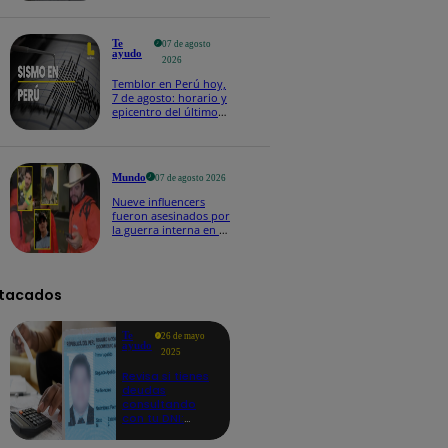
Te
07 de agosto
ayudo
2026
Temblor en Perú hoy,
7 de agosto: horario y
epicentro del último
sismo, según IGP
Mundo
07 de agosto 2026
Nueve influencers
fueron asesinados por
la guerra interna en el
Cártel de Sinaloa
tacados
Te
26 de mayo
ayudo
2025
Revisa si tienes
deudas
consultando
con tu DNI:
aquí los
detalles