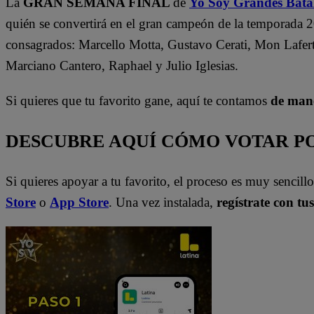
La
GRAN SEMANA FINAL
de
Yo Soy Grandes Batal
quién se convertirá en el gran campeón de la temporada 
consagrados: Marcello Motta, Gustavo Cerati, Mon Laferte
Marciano Cantero, Raphael y Julio Iglesias.
Si quieres que tu favorito gane, aquí te contamos
de mane
DESCUBRE AQUÍ CÓMO VOTAR PO
Si quieres apoyar a tu favorito, el proceso es muy sencill
Store
o
App Store
. Una vez instalada,
regístrate con tu