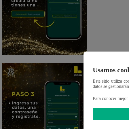
Usamos cook
Este sitio utiliza c
datos se gestionará
Para conocer mejor 