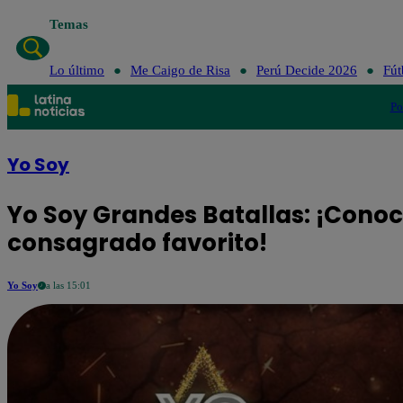
Temas
Lo último
Me Caigo de Risa
Perú Decide 2026
Fút
Po
Yo Soy
Yo Soy Grandes Batallas: ¡Cono
consagrado favorito!
Yo Soy
a las 15:01