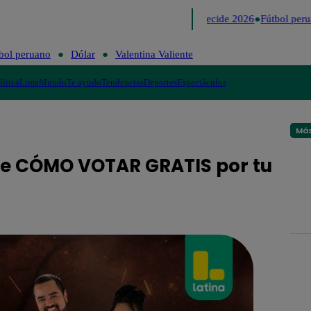
Lo último
Me Caigo de Risa
Perú Decide 2026
Fútbol perua
bol peruano
Dólar
Valentina Valiente
lítica
Lima
Mundo
Te ayudo
Tendencias
Deportes
Espectáculos
Más
ce CÓMO VOTAR GRATIS por tu