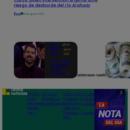
riesgo de desborde del río Arahuay
Perú
08 de agosto 2026
ME
08 de
CAIGO
agosto
DE
RISA
2026
¡José Peláez
se despide
de Me
Caigo de
Encuéntranos también en
Risa con
emotivas
palabras:
“Lo voy a
Teléfono: 219
X
extrañar
Política
Te ayudo
Política de privacidad
1000
muchísimo”!
Lima
Tendencias
Términos y condiciones
Av. San
Deportes
Espectáculos
Términos y condiciones
Felipe 968
Mundo
aplicación
Jesús María
Perú
Términos y Condiciones
APP