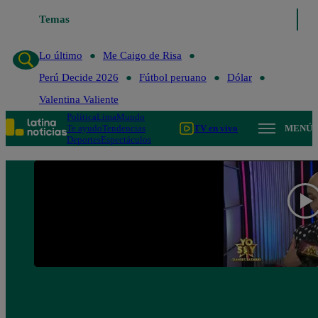
Temas
Lo último
Me Caigo de Risa
Lo último
Me Caigo de Risa
Perú Decide 2026
Fútbol peruano
Dólar
Valentina Valiente
Política
Lima
Mundo
Te ayudo
Tendencias
TV en vivo
MENÚ
Deportes
Espectáculos