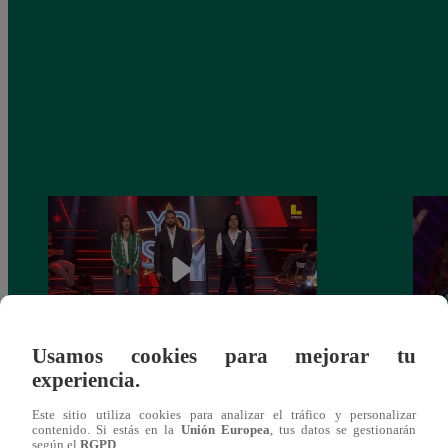
Usamos cookies para mejorar tu
experiencia.
Yo Soy GRANDES BATALLAS: ¡El
Yo 
Pájaro Gómez venció a Miguel Mateos y
rock 
Este sitio utiliza cookies para analizar el tráfico y personalizar
mantuvo su silla de consagrado!
Migu
contenido. Si estás en la
Unión Europea
, tus datos se gestionarán
según el
RGPD
.