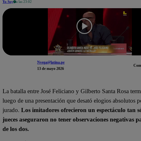
Yo Soy
a las 23:02
Nvega@latina.pe
Com
13 de mayo 2026
La batalla entre José Feliciano y Gilberto Santa Rosa ter
luego de una presentación que desató elogios absolutos po
jurado.
Los imitadores ofrecieron un espectáculo tan s
jueces aseguraron no tener observaciones negativas 
de los dos.