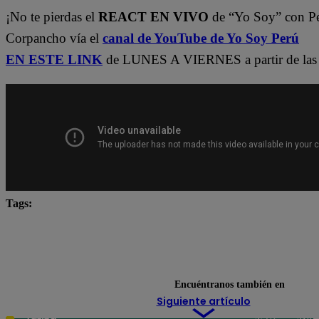
¡No te pierdas el
REACT EN VIVO
de “Yo Soy” con P
Corpancho vía el
canal de YouTube de Yo Soy Perú
EN ESTE LINK
de LUNES A VIERNES a partir de las 
Tags:
Carlos Alcántara
Diana Sánchez
Franco Cabre
Jely Reátegui
Mauri Stern
Ricardo Morán
yo soy castings
Yo Soy Latina
Yo Soy Perú
Encuéntranos también en
Siguiente artículo