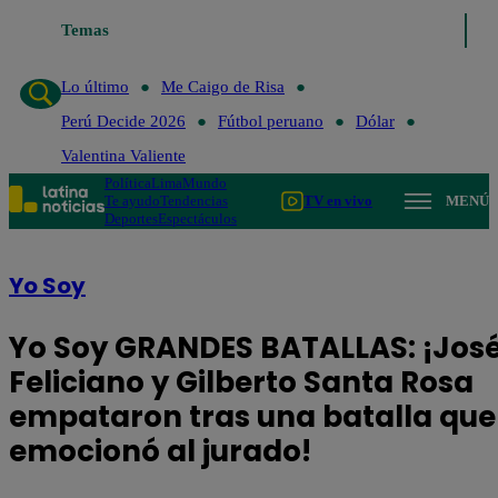
Temas
Lo último
Me Caigo de Risa
Per
Lo último
Me Caigo de Risa
Perú Decide 2026
Fútbol peruano
Dólar
Valentina Valiente
Política
Lima
Mundo
Te ayudo
Tendencias
TV en vivo
MENÚ
Deportes
Espectáculos
Yo Soy
Yo Soy GRANDES BATALLAS: ¡Jos
Feliciano y Gilberto Santa Rosa
empataron tras una batalla que
emocionó al jurado!