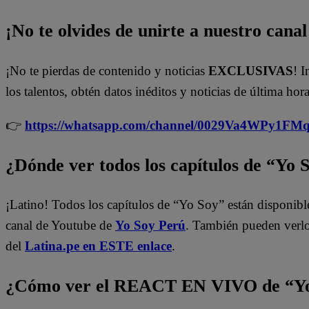
¡No te olvides de unirte a nuestro canal 
¡No te pierdas de contenido y noticias
EXCLUSIVAS
! I
los talentos, obtén datos inéditos y noticias de última hora
👉
https://whatsapp.com/channel/0029Va4WPy1F
¿Dónde ver todos los capítulos de “Yo 
¡Latino! Todos los capítulos de “Yo Soy” están disponibl
canal de Youtube de
Yo Soy Perú
. También pueden verl
del
Latina.pe en ESTE enlace
.
¿Cómo ver el REACT EN VIVO de “Yo