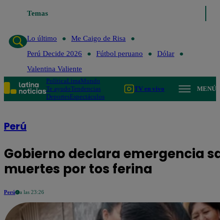
Lo último
Temas
Me Caigo de Risa
Perú Decide 2026
Fútbol peruan
Lo último
Me Caigo de Risa
Perú Decide 2026
Fútbol peruano
Dólar
Valentina Valiente
Política
Lima
Mundo
Te ayudo
Tendencias
TV en vivo
MENÚ
Deportes
Espectáculos
Perú
Gobierno declara emergencia san
muertes por tos ferina
Perú
a las 23:26