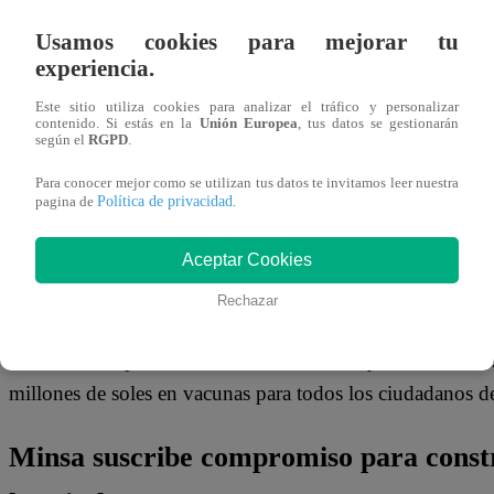
13 de mayo 2026
Usamos cookies para mejorar tu
experiencia.
El ministro de Salud, Juan Velasco, anunció durante una 
Este sitio utiliza cookies para analizar el tráfico y personalizar
gobierno de José María Balcázar declaró en emergencia san
contenido. Si estás en la
Unión Europea
, tus datos se gestionarán
según el
RGPD
.
la tos ferina, enfermedad que ya se habría cobrado la vid
Para conocer mejor como se utilizan tus datos te invitamos leer nuestra
Política de privacidad
pagina de
.
Con eso, el Ministerio de Salud (Minsa) enfocará sus esf
de la provincia con el presupuesto de seis millones de s
Aceptar Cookies
intervendrán la región por 90 días, realizando las mision
Rechazar
atención integral de salud para el manejo de casos y comu
“No vamos a permitir una muerte materna y de niños, má
millones de soles en vacunas para todos los ciudadanos de
Minsa suscribe compromiso para constr