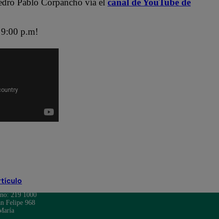
edro Pablo Corpancho vía el
canal de YouTube de
9:00 p.m!
ra
Jely Reátegui
Mauri Stern
 Soy Latina
Yo Soy Perú
rtículo
ono: 219 1000
n Felipe 968
María