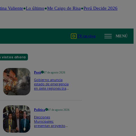
na Valiente
Lo último
Me Caigo de Risa
Perú Decide 2026
Fútbol pe
TV en vivo
MENÚ
 vistos ahora
Perú
07 de agosto 2026
Gobierno anuncia
estado de emergencia
en siete regiones tras
sismos recurrentes en
Junín
Política
07 de agosto 2026
Elecciones
Municipales:
presentan proyecto
de ley para impedir
que alcaldes busquen