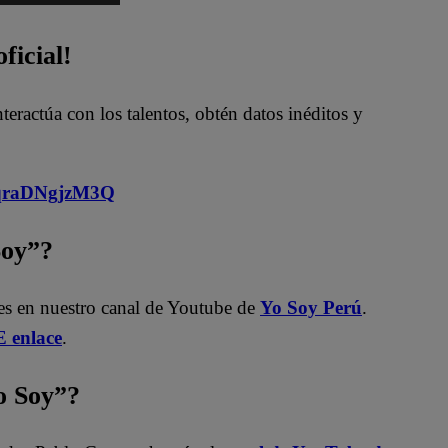
ficial!
nteractúa con los talentos, obtén datos inéditos y
MqraDNgjzM3Q
Soy”?
les en nuestro canal de Youtube de
Yo Soy Perú
.
 enlace
.
 Soy”?