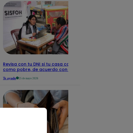
Revisa con tu DNI si tu casa califica
como pobre, de acuerdo con el Sisfoh
Te ayudo
25 de mayo 2026