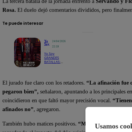
La tercera batalla de la jornada enfrentó a
Servando y Fl
Rosa.
El duelo dejó comentarios divididos, pero finalmente
Te puede interesar
Yo
24/04/2026
Soy
22:59
Yo Soy
GRANDES
BATALLAS:
¡Lucho
Barrios deja
en aprietos a
Raphael ante
El jurado fue claro con los retadores.
“La afinación fue
un empate!
pegaron bien”,
señalaron, apuntando a los principales er
coincidieron en que faltó mayor precisión vocal.
“Tienen
afinados no”
, agregaron.
También hubo matices positivos.
“Me divertí… mi adoles
Usamos cook