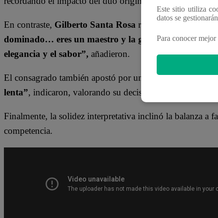
recordando el impacto del dúo original.
Este sitio utiliza c
datos se gestionará
En contraste,
Gilberto Santa Rosa
recibió elogios contu
dominado… eres un maestro y la gente te quiere”
, de
Para conocer mejor 
elegancia y el sabor”,
añadieron.
El consagrado también apostó por una estrategia distinta.
lenta”
, indicaron, valorando su decisión musical.
Finalmente, la solidez interpretativa inclinó la balanza a 
competencia.