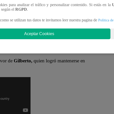
ookies para analizar el tráfico y personalizar contenido. Si estás en la
n según el
RGPD
.
ndentes.
“Es muy consistente, lo tienes bien
stacaron. Además, resaltaron su estilo.
“Increíble la
como se utilizan tus datos te invitamos leer nuestra pagina de
Política de
Aceptar Cookies
“Es más melódico al escoger una canción más
favor de
Gilberto,
quien logró mantenerse en