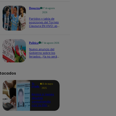
reelección inmediata
Deportes
07 de agosto
2026
Partidos y tabla de
posiciones del Torneo
Clausura EN VIVO: así
van los equipos en la
fecha 4
Política
07 de agosto 2026
Nuevo anuncio del
Gobierno sobre los
feriados: ¿Ya no serán
movidos a los viernes?
tacados
Te
26 de mayo
ayudo
2025
Revisa si tienes
deudas
consultando
con tu DNI:
aquí los
detalles