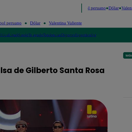
o
Me Caigo de Risa
Perú Decide 2026
Fútbol peruano
Dólar
Valenti
bol peruano
Dólar
Valentina Valiente
lítica
Lima
Mundo
Te ayudo
Tendencias
Deportes
Espectáculos
Más
lsa de Gilberto Santa Rosa