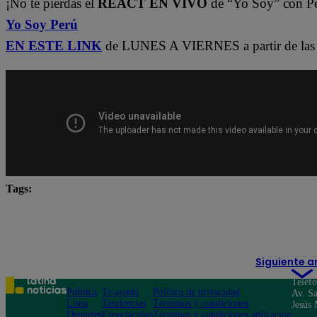
¡No te pierdas el
REACT EN VIVO
de “Yo Soy” con P
Yo Soy Perú
EN ESTE LINK
de LUNES A VIERNES a partir de las 
Tags:
Carlos Alcántara
Diana Sánchez
Franco Cabre
Ricardo Morán
Yo Soy
yo soy castings
Yo
Siguiente a
Teléf
Política
Te ayudo
Política de privacidad
Av. Sa
Lima
Tendencias
Términos y condiciones
Jesús 
Deportes
Espectáculos
Términos y condiciones aplicación