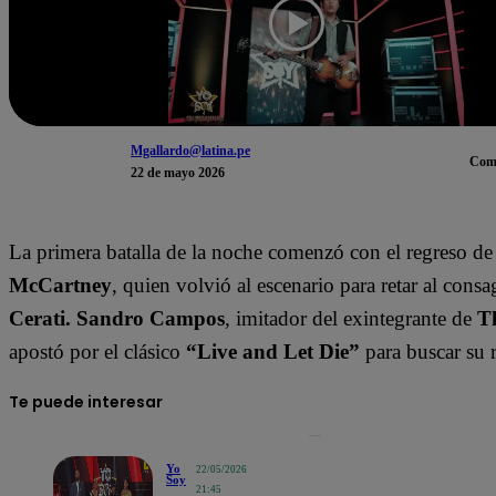
Mgallardo@latina.pe
Com
22 de mayo 2026
La primera batalla de la noche comenzó con el regreso d
McCartney
, quien volvió al escenario para retar al cons
Cerati.
Sandro Campos
, imitador del exintegrante de
T
apostó por el clásico
“Live and Let Die”
para buscar su 
Te puede interesar
Yo
22/05/2026
Soy
21:45