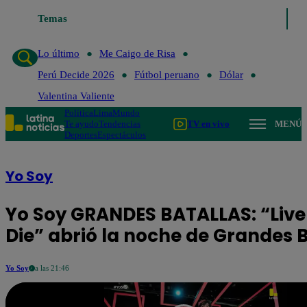
Temas
Lo último
Me Ca
Lo último
Me Caigo de Risa
Perú Decide 2026
Fútbol peruano
Dólar
Valentina Valiente
Política
Lima
Mundo
Te ayudo
Tendencias
TV en vivo
MENÚ
Deportes
Espectáculos
Yo Soy
Yo Soy GRANDES BATALLAS: “Live
Die” abrió la noche de Grandes 
Yo Soy
a las 21:46