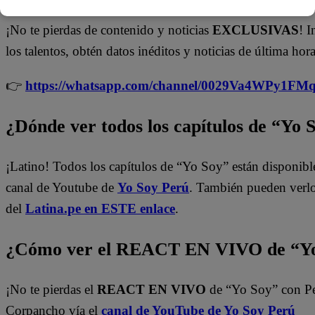
¡No te pierdas de contenido y noticias
EXCLUSIVAS
! I
los talentos, obtén datos inéditos y noticias de última hora
👉
https://whatsapp.com/channel/0029Va4WPy1F
¿Dónde ver todos los capítulos de “Yo 
¡Latino! Todos los capítulos de “Yo Soy” están disponibl
canal de Youtube de
Yo Soy Perú
. También pueden verl
del
Latina.pe en ESTE enlace
.
¿Cómo ver el REACT EN VIVO de “Yo
¡No te pierdas el
REACT EN VIVO
de “Yo Soy” con P
Corpancho vía el
canal de YouTube de Yo Soy Perú