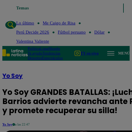
Lo último
Temas
Me Caigo de Risa
Perú Decide 2026
Fútbol peruan
Lo último
Me Caigo de Risa
Perú Decide 2026
Fútbol peruano
Dólar
Valentina Valiente
Política
Lima
Mundo
Te ayudo
Tendencias
TV en vivo
MENÚ
Deportes
Espectáculos
Yo Soy
Yo Soy GRANDES BATALLAS: ¡Luc
Barrios advierte revancha ante
y promete recuperar su silla!
Yo Soy
a las 22:47