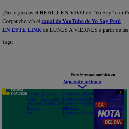
¡No te pierdas el
REACT EN VIVO
de “Yo Soy” con P
Corpancho vía el
canal de YouTube de Yo Soy Perú
EN ESTE LINK
de LUNES A VIERNES a partir de las 
Tags:
Carlos Alcántara
Diana Sánchez
Franco Cabre
Jely Reátegui
Mauri Stern
Ricardo Morán
yo soy castings
Yo Soy Latina
Yo Soy Perú
Encuéntranos también en
Siguiente artículo
Teléfono: 219
X
Política
Te ayudo
Política de privacidad
1000
Lima
Tendencias
Términos y condiciones
Av. San
Deportes
Espectáculos
Términos y condiciones
Felipe 968
Mundo
aplicación
Jesús María
Perú
Términos y Condiciones
APP