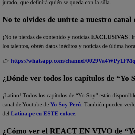
jurado, que definirá quién se queda con la silla.
No te olvides de unirte a nuestro canal o
¡No te pierdas de contenido y noticias
EXCLUSIVAS
! I
los talentos, obtén datos inéditos y noticias de última hora
👉
https://whatsapp.com/channel/0029Va4WPy1F
¿Dónde ver todos los capítulos de “Yo 
¡Latino! Todos los capítulos de “Yo Soy” están disponibl
canal de Youtube de
Yo Soy Perú
. También pueden verl
del
Latina.pe en ESTE enlace
.
¿Cómo ver el REACT EN VIVO de “Yo