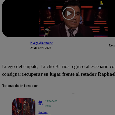
Nvega@latina.pe
Com
25 de abril 2026
Luego del empate,
Lucho Barrios
regresó al escenario co
consigna:
recuperar su lugar frente al retador
Raphae
Te puede interesar
Yo
25/04/2026
Soy
22:30
Yo Soy