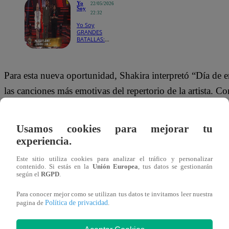
Yo
22/05/2026
Soy
22:32
Yo Soy
GRANDES
BATALLAS:
Mon Laferte
se impuso
ante Josimar
con una
Para esta nueva oportunidad, Shakira interpretó “Día de 
sólida
presentación
las canciones más emotivas del repertorio de la artista. C
presentación cargada de sentimiento, buscó convencer al j
público en un duelo que prometía ser intenso.
Usamos cookies para mejorar tu
experiencia.
Antes de subir al escenario, Marciano Cantero aseguró qu
Este sitio utiliza cookies para analizar el tráfico y personalizar
experiencia también juega un papel importante en la com
contenido. Si estás en la
Unión Europea
, tus datos se gestionarán
según el
RGPD
.
experiencia es un factor muy clave”, comentó, dejando cl
batalla aún tenía mucho por mostrar.
Para conocer mejor como se utilizan tus datos te invitamos leer nuestra
Política de privacidad
pagina de
.
Durante la presentación, Shakira conectó con el público i