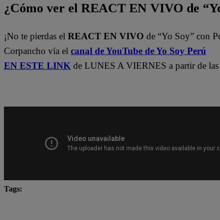
¿Cómo ver el REACT EN VIVO de “Yo
¡No te pierdas el
REACT EN VIVO
de “Yo Soy” con P
Corpancho vía el
canal de YouTube de Yo Soy Perú
EN ESTE LINK
de LUNES A VIERNES a partir de las 
Tags:
Carlos Alcántara
Diana Sánchez
Franco Cabre
Jely Reátegui
Ricardo Morán
Yo Soy
yo s