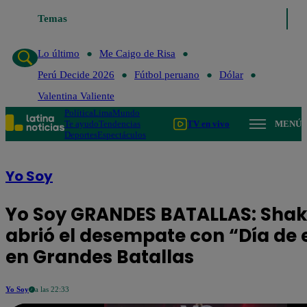
Lo último
Temas
Me Caigo de Risa
Perú Decide 2026
Fútbol peruano
Dóla
Lo último
Me Caigo de Risa
Perú Decide 2026
Fútbol peruano
Dólar
Valentina Valiente
Política
Lima
Mundo
Te ayudo
Tendencias
TV en vivo
MENÚ
Deportes
Espectáculos
Yo Soy
Yo Soy GRANDES BATALLAS: Shak
abrió el desempate con “Día de 
en Grandes Batallas
Yo Soy
a las 22:33