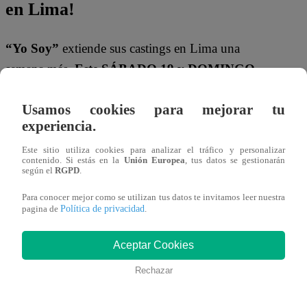
en Lima!
“Yo Soy”
extiende sus castings en Lima una
semana más.
Este SÁBADO 19 y DOMINGO
20 de JULIO
, desde las 8:00 a.m., Ricardo
Usamos cookies para mejorar tu
Morán, Carlos Alcántara y Jely Reátegui te
experiencia.
esperan en
Av. San Felipe 968, Jesús María
. Si
tienes el talento para imitar a tu artista favorito,
Este sitio utiliza cookies para analizar el tráfico y personalizar
contenido. Si estás en la
Unión Europea
, tus datos se gestionarán
esta es tu oportunidad.
según el
RGPD
.
Para conocer mejor como se utilizan tus datos te invitamos leer nuestra
Política de privacidad
pagina de
.
Aceptar Cookies
Rechazar