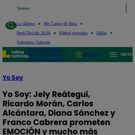
Temas
Lo último
Me Caigo de Risa
Perú Dec
Lo último
Me Caigo de Risa
Perú Decide 2026
Fútbol peruano
Dólar
Valentina Valiente
Política
Lima
Mundo
Te ayudo
Tendencias
TV en vivo
MENÚ
Deportes
Espectáculos
Yo Soy
Yo Soy: Jely Reátegui,
Ricardo Morán, Carlos
Alcántara, Diana Sánchez y
Franco Cabrera prometen
EMOCIÓN y mucho más