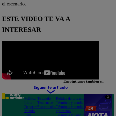
el escenario.
ESTE VIDEO TE VA A
INTERESAR
Encuéntranos también en
Siguiente artículo
Teléfono: 219
X
Política
Te ayudo
Política de privacidad
1000
Lima
Tendencias
Términos y condiciones
Av. San
Deportes
Espectáculos
Términos y condiciones
Felipe 968
Mundo
aplicación
Jesús María
Perú
Términos y Condiciones