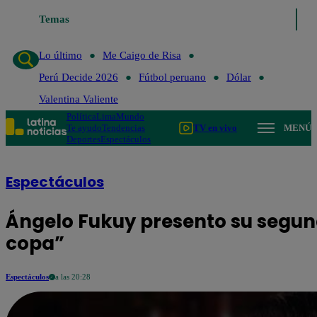
Temas
Lo último
Me Caigo de Risa
Perú Decide 2026
Fútbol per
Lo último
Me Caigo de Risa
Perú Decide 2026
Fútbol peruano
Dólar
Valentina Valiente
Política
Lima
Mundo
Te ayudo
Tendencias
TV en vivo
MENÚ
Deportes
Espectáculos
Espectáculos
Ángelo Fukuy presento su segun
copa”
Espectáculos
a las 20:28