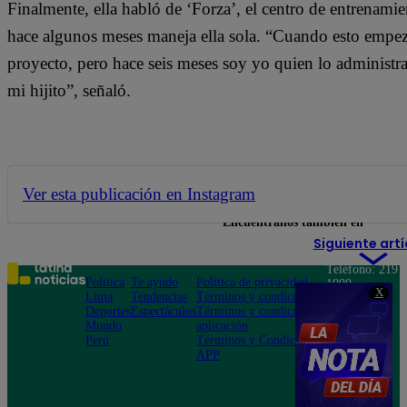
Finalmente, ella habló de ‘Forza’, el centro de entrenami
hace algunos meses maneja ella sola. “Cuando esto empez
proyecto, pero hace seis meses soy yo quien lo administr
mi hijito”, señaló.
Ver esta publicación en Instagram
Encuéntranos también en
Siguiente artí
Teléfono: 219
Política
Te ayudo
Política de privacidad
1000
X
Lima
Tendencias
Términos y condiciones
Av. San
Deportes
Espectáculos
Términos y condiciones
Felipe 968
Mundo
aplicación
Jesús María
Perú
Términos y Condiciones
APP