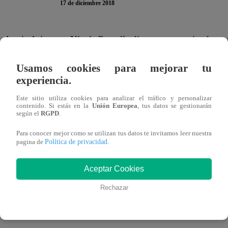
17 de diciembre 2018
Angie Arizaga y Nicola Porcella dieron por terminada su
pero, a pesar de los rumores, la chica reality asegura que 
Usamos cookies para mejorar tu
otros aspectos de su vida en estos momentos, pero no de
experiencia.
Este sitio utiliza cookies para analizar el tráfico y personalizar
contenido. Si estás en la
Unión Europea
, tus datos se gestionarán
según el
RGPD
.
“No cierro las puertas al amor, todo llegará en su moment
una relación tan larga que ahora quiero darme un tiempo pa
Para conocer mejor como se utilizan tus datos te invitamos leer nuestra
Política de privacidad
pagina de
.
‘Negrita’ en una entrevista con el diario Trome.
Aceptar Cookies
Rechazar