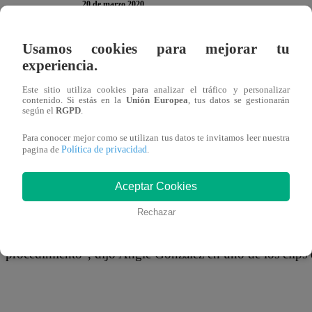
20 de marzo 2020
Usamos cookies para mejorar tu
Angie González, imitadora de Ruth Karina, reveló ser víct
experiencia.
sometió a las pruebas de descarte contra el coronavirus tra
Este sitio utiliza cookies para analizar el tráfico y personalizar
contenido. Si estás en la
Unión Europea
, tus datos se gestionarán
según el
RGPD
.
Para conocer mejor como se utilizan tus datos te invitamos leer nuestra
La cantante utilizó sus redes sociales para dar a conocer
Política de privacidad
pagina de
.
la ciudad de Piura donde recibió los resultados.
Aceptar Cookies
Rechazar
“Es mi segundo día de haber recibido la noticia. Estoy a
procedimiento”, dijo Angie González en uno de los clips q