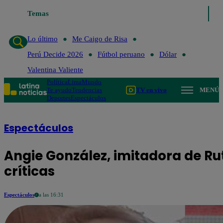
Temas
Lo último
Me Caigo de Risa
Perú Decide 2026
Fútbol peru
Lo último
Me Caigo de Risa
Perú Decide 2026
Fútbol peruano
Dólar
Valentina Valiente
Política
Lima
Mundo
Te ayudo
Tendencias
TV en vivo
MENÚ
Deportes
Espectáculos
Espectáculos
Angie González, imitadora de Ru
críticas
Espectáculos
a las 16:31