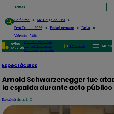
Temas
Lo último
Me Caigo de Risa
Perú 
Lo último
Me Caigo de Risa
Perú Decide 2026
Fútbol peruano
Dólar
Valentina Valiente
Política
Lima
Mundo
Te ayudo
Tendencias
TV en vivo
MENÚ
Deportes
Espectáculos
Espectáculos
Arnold Schwarzenegger fue ata
la espalda durante acto público
Espectáculos
a las 21:03