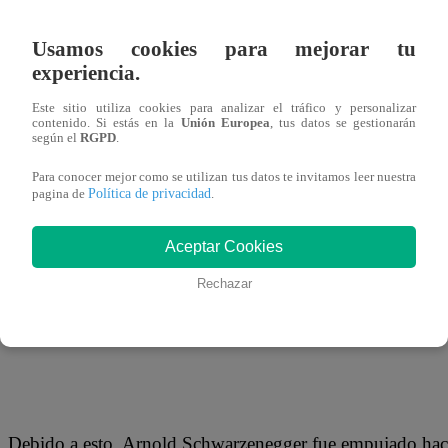
18 de mayo 2019
Usamos cookies para mejorar tu
experiencia.
El reconocido actor Arnold Schwarzenegger fue agredido
presentación pública realizada en Sudáfrica. Varios testig
Este sitio utiliza cookies para analizar el tráfico y personalizar
contenido. Si estás en la
Unión Europea
, tus datos se gestionarán
suceso se hizo viral en las redes sociales.
según el
RGPD
.
Para conocer mejor como se utilizan tus datos te invitamos leer nuestra
Política de privacidad
pagina de
.
Las imágenes muestran al ex gobernador de California, de
Aceptar Cookies
a varios niños, durante un evento deportivo en Johanne
Rechazar
por detrás y le dio una patada voladora en la espalda.
Debido a esto, Arnold Schwarzenegger fue empujado haci