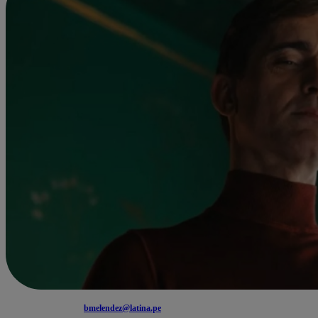
bmelendez@latina.pe