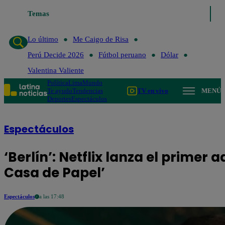
Temas
Lo último
Me Caigo de Risa
Perú Dec
Lo último
Me Caigo de Risa
Perú Decide 2026
Fútbol peruano
Dólar
Valentina Valiente
Política
Lima
Mundo
Te ayudo
Tendencias
TV en vivo
MENÚ
Deportes
Espectáculos
Espectáculos
‘Berlín’: Netflix lanza el primer 
Casa de Papel’
Espectáculos
a las 17:48