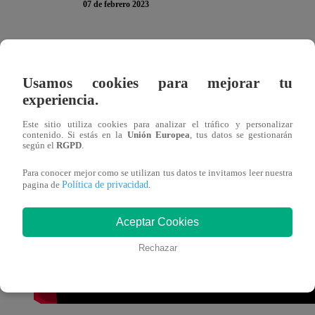
07 de febrero 2023
El éxito de
‘La Casa de Papel’
fue rotundo en todo el m
acogida por parte de la crítica y de la gente por lo que
Net
Usamos cookies para mejorar tu
‘Berlín’.
experiencia.
Este sitio utiliza cookies para analizar el tráfico y personalizar
El desarrollo de esta nueva entrega en la saga de
‘La Cas
contenido. Si estás en la
Unión Europea
, tus datos se gestionarán
según el
RGPD
.
se dio Madrid y París.
Pedro Alonso
, actor encargado de
interpretar al querido personaje antes de los acontecimient
Para conocer mejor como se utilizan tus datos te invitamos leer nuestra
Política de privacidad
pagina de
.
Aceptar Cookies
Rechazar