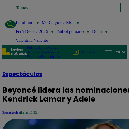
o de Risa
Temas
Perú Decide 2026
Fútbol peruano
Dólar
Valentina Valient
Lo último
Me Caigo de Risa
Perú Decide 2026
Fútbol peruano
Dólar
Valentina Valiente
Política
Lima
Mundo
Te ayudo
Tendencias
TV en vivo
MENÚ
Deportes
Espectáculos
Espectáculos
Beyoncé lidera las nominacione
Kendrick Lamar y Adele
Espectáculos
a las 10:32