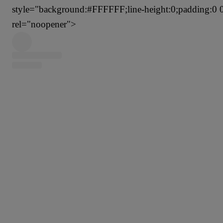
style="background:#FFFFFF;line-height:0;padding:0 0;
rel="noopener">