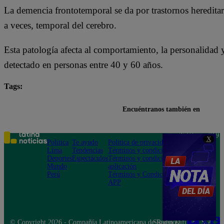
La demencia frontotemporal se da por trastornos hereditar
a veces, temporal del cerebro.
Esta patología afecta al comportamiento, la personalidad 
detectado en personas entre 40 y 60 años.
Tags:
Bruce Willis
Demi Moore
Hollywood
Encuéntranos también en
Teléfono: 219
X
Política
Te ayudo
Política de privacidad
1000
Lima
Tendencias
Términos y condiciones
Av. San
Deportes
Espectáculos
Términos y condiciones
Felipe 968
Mundo
aplicación
Jesús María
Perú
Términos y Condiciones
APP
© Copyright 2026 - Compañía Latinoamericana de Radio Difusión S.A.
Síguenos