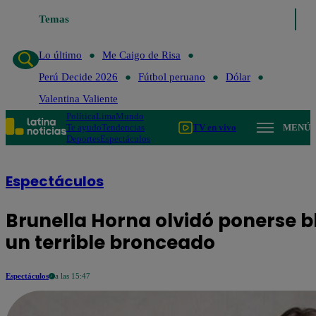
Lo último
Temas
Me Caigo de Risa
Perú Decide 2026
Fútbol peruano
Lo último
Me Caigo de Risa
Perú Decide 2026
Fútbol peruano
Dólar
Valentina Valiente
Política
Lima
Mundo
Te ayudo
Tendencias
TV en vivo
MENÚ
Deportes
Espectáculos
Espectáculos
Brunella Horna olvidó ponerse 
un terrible bronceado
Espectáculos
a las 15:47