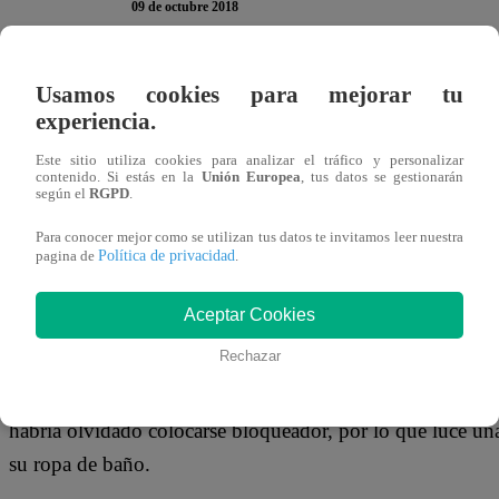
09 de octubre 2018
La bella Brunella Horna se encuentra disfrutando de unas 
Usamos cookies para mejorar tu
experiencia.
darse una escapada y visitar las paradisiacas playas de Ca
sociales al compartir fotografías luciendo sexys ropas de
Este sitio utiliza cookies para analizar el tráfico y personalizar
contenido. Si estás en la
Unión Europea
, tus datos se gestionarán
feliz al lucir un lindo bikini de la reconocida marca Calv
según el
RGPD
.
por parte de los usuarios de la web.
Para conocer mejor como se utilizan tus datos te invitamos leer nuestra
Política de privacidad
pagina de
.
Aceptar Cookies
Sin embargo, no todo fue perfecto para la “Baby Brune”, p
Rechazar
consecuencias de permanecer tanto tiempo bajo el intenso
color, pues estaba demasiado blanca. Según vemos en una
habría olvidado colocarse bloqueador, por lo que luce una
su ropa de baño.