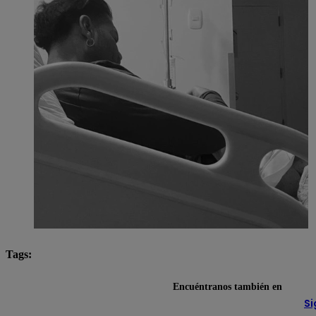
Tags:
Carlos ‘Tomate’ Barraza
Encuéntranos también en
Si