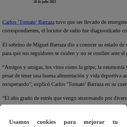
26 de julio 2022
Carlos ‘Tomate’ Barraza
tuvo que ser llevado de emergenci
correspondientes, el locutor de radio fue diagnosticado 
El sobrino de Miguel Barraza dio a conocer su estado de s
para que sus seguidores se cuiden y no se confíen ante el
“Amigos y amigas, los virus como la gripe, la neumonía 
pesar de tener una buena alimentación y vida deportiva a
recuperando”, explicó Carlos ‘Tomate’ Barraza en su cuen
“El alto grado de estrés que vengo atravesando por diver
enfocarme en mi recuperación para seguir sacando adelant
Usamos cookies para mejorar tu