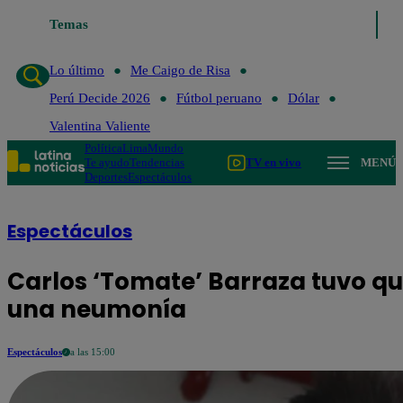
Temas
Lo último
Me Caigo de Risa
Perú Decide 20
Lo último
Me Caigo de Risa
Perú Decide 2026
Fútbol peruano
Dólar
Valentina Valiente
Política
Lima
Mundo
Te ayudo
Tendencias
TV en vivo
MENÚ
Deportes
Espectáculos
Espectáculos
Carlos ‘Tomate’ Barraza tuvo que
una neumonía
Espectáculos
a las 15:00