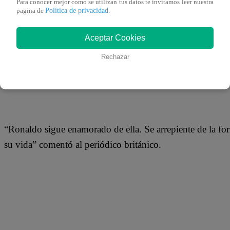
Para conocer mejor como se utilizan tus datos te invitamos leer nuestra
Política de privacidad
pagina de
.
Aceptar Cookies
Rechazar
Según el medio británico, un amigo cercano al portugués 
Madrid les cuenta en la intimidad.
“Ronaldo sigue enamorado de ella. Se arrepiente de la for
su vida” comentó al periódico británico.