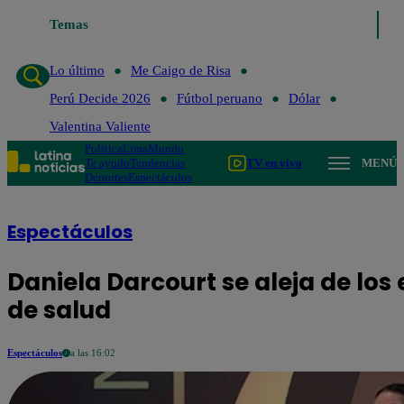
Temas
Lo último
Me Caigo de Risa
Perú Decide 2026
Fútbol
Lo último
Me Caigo de Risa
Perú Decide 2026
Fútbol peruano
Dólar
Valentina Valiente
Política
Lima
Mundo
Te ayudo
Tendencias
TV en vivo
MENÚ
Deportes
Espectáculos
Espectáculos
Daniela Darcourt se aleja de lo
de salud
Espectáculos
a las 16:02