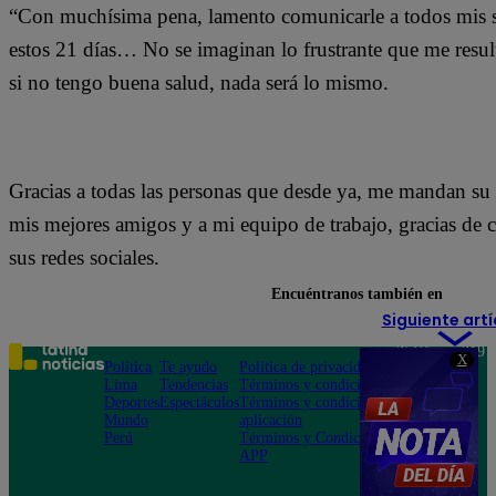
“Con muchísima pena, lamento comunicarle a todos mis se
estos 21 días… No se imaginan lo frustrante que me result
si no tengo buena salud, nada será lo mismo.
Gracias a todas las personas que desde ya, me mandan su 
mis mejores amigos y a mi equipo de trabajo, gracias de 
sus redes sociales.
Encuéntranos también en
Siguiente artí
Teléfono: 219
X
Política
Te ayudo
Política de privacidad
1000
Lima
Tendencias
Términos y condiciones
Av. San
Deportes
Espectáculos
Términos y condiciones
Felipe 968
Mundo
aplicación
Jesús María
Perú
Términos y Condiciones
APP