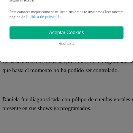
según el
RGPD
.
25 de junio 2019
Para conocer mejor como se utilizan tus datos te invitamos leer nuestra
Política de privacidad
pagina de
.
Mediante un comunicado publicado en las redes sociales, 
aleja momentáneamente de los escenarios por problemas d
Aceptar Cookies
Rechazar
La salsera canceló todas sus presentaciones programadas a
que hasta el momento no ha podido ser controlado.
Daniela fue diagnosticada con pólipo de cuerdas vocales y 
presente en sus shows ya programados.