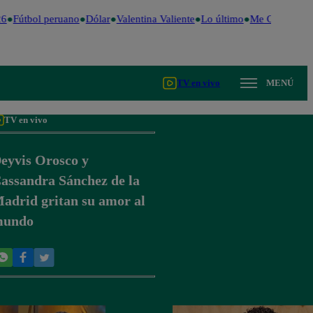
6
Fútbol peruano
Dólar
Valentina Valiente
Lo último
Me Caigo de R
TV en vivo
MENÚ
TV en vivo
eyvis Orosco y
assandra Sánchez de la
adrid gritan su amor al
undo