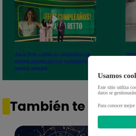
Alicia Retto celebra su cumpleaños con
Salen
emotiva sorpresa en vivo y conmueve con
ataqu
mensaje personal
paraí
Usamos cook
Este sitio utiliza c
datos se gestionará
También te puede i
Para conocer mejor 