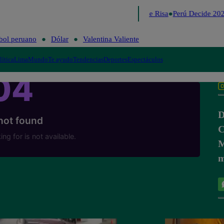
Lo último
Me Caigo de Risa
Perú Decide 202
bol peruano
Dólar
Valentina Valiente
lítica
Lima
Mundo
Te ayudo
Tendencias
Deportes
Espectáculos
D
C
M
m