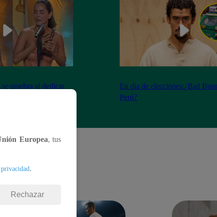
se quiebra al dedicar
En día de elecciones:¿Bad Bunn
os fallecidos
Perú?
Unión Europea
, tus
.
 privacidad
Rechazar