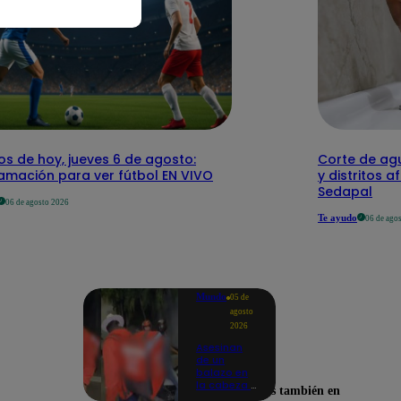
os de hoy, jueves 6 de agosto:
Corte de agu
amación para ver fútbol EN VIVO
y distritos a
Sedapal
06 de agosto 2026
Te ayudo
06 de ago
Mundo
05 de
agosto
2026
Asesinan
de un
balazo en
la cabeza a
Encuéntranos también en
tiktoker en