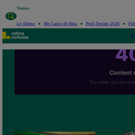
Temas
Lo último
Me Caigo de Risa
Perú Decide 2026
Fút
Po