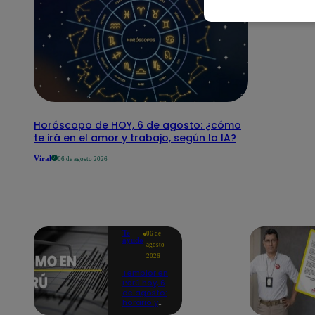
Horóscopo de HOY, 6 de agosto: ¿cómo
te irá en el amor y trabajo, según la IA?
Viral
06 de agosto 2026
Te
06 de
ayudo
agosto
2026
Temblor en
Perú hoy, 6
de agosto:
horario y
epicentro