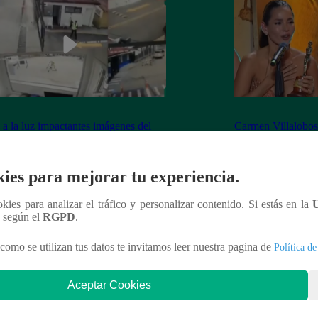
 a la luz impactantes imágenes del
Carmen Villalobos 
e durante rodaje de “Sin senos sí hay
premio a compañer
so” en Bogotá
ies para mejorar tu experiencia.
ookies para analizar el tráfico y personalizar contenido. Si estás en la
n según el
RGPD
.
nteresar
como se utilizan tus datos te invitamos leer nuestra pagina de
Política de
Aceptar Cookies