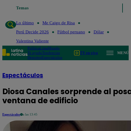
Temas
Lo último
Me Caigo de Risa
Perú Decide 2026
Fútbol peru
Lo último
Me Caigo de Risa
Perú Decide 2026
Fútbol peruano
Dólar
Valentina Valiente
Política
Lima
Mundo
Te ayudo
Tendencias
TV en vivo
MENÚ
Deportes
Espectáculos
Espectáculos
Diosa Canales sorprende al pos
ventana de edificio
Espectáculos
a las 13:45