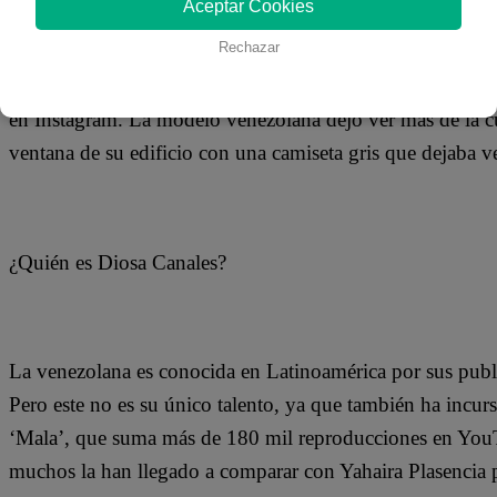
Aceptar Cookies
11 de julio 2019
Rechazar
Diosa Canales desató la locura de todos sus seguidores en 
en Instagram. La modelo venezolana dejó ver más de la cu
ventana de su edificio con una camiseta gris que dejaba ve
¿Quién es Diosa Canales?
La venezolana es conocida en Latinoamérica por sus public
Pero este no es su único talento, ya que también ha incu
‘Mala’, que suma más de 180 mil reproducciones en YouTu
muchos la han llegado a comparar con Yahaira Plasencia 