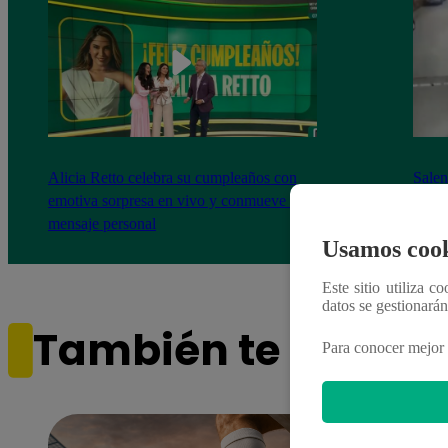
Alicia Retto celebra su cumpleaños con
Salen
emotiva sorpresa en vivo y conmueve con
ataqu
mensaje personal
paraí
Usamos cook
Este sitio utiliza c
datos se gestionará
También te puede i
Para conocer mejor 