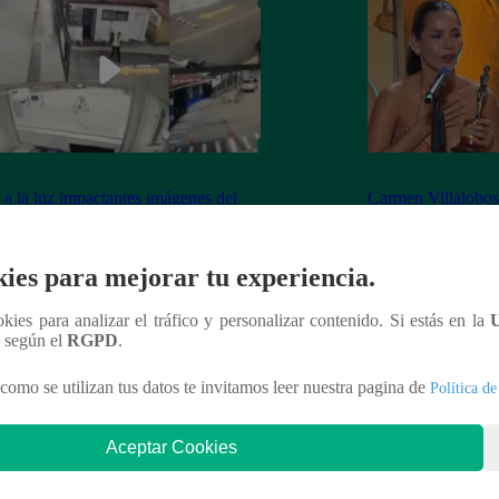
 a la luz impactantes imágenes del
Carmen Villalobos 
e durante rodaje de “Sin senos sí hay
premio a compañer
so” en Bogotá
ies para mejorar tu experiencia.
ookies para analizar el tráfico y personalizar contenido. Si estás en la
n según el
RGPD
.
nteresar
como se utilizan tus datos te invitamos leer nuestra pagina de
Política de
Aceptar Cookies