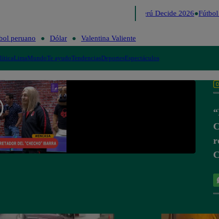
Lo último
Me Caigo de Risa
Perú Decide 2026
Fútbol 
bol peruano
Dólar
Valentina Valiente
lítica
Lima
Mundo
Te ayudo
Tendencias
Deportes
Espectáculos
“
C
r
C