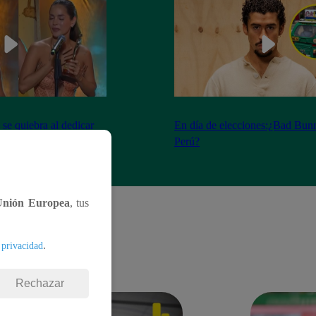
se quiebra al dedicar
En día de elecciones:¿Bad Bunn
os fallecidos
Perú?
Unión Europea
, tus
.
 privacidad
Rechazar