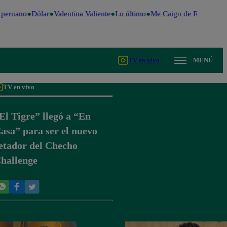
peruano
Dólar
Valentina Valiente
Lo último
Me Caigo de Risa
Perú 
TV en vivo
MENÚ
TV en vivo
El Tigre” llegó a “En
asa” para ser el nuevo
etador del Checho
hallenge