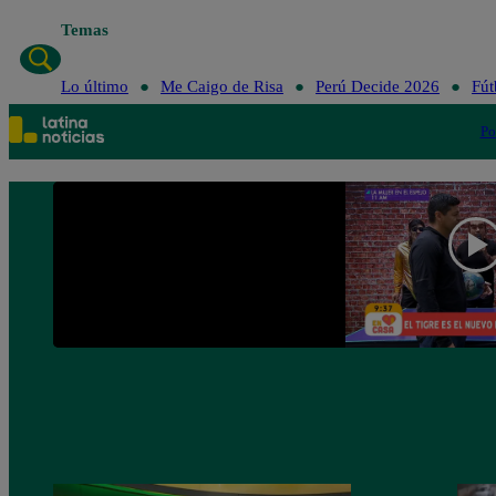
Temas
Lo último
Me Caigo de Risa
Perú Decide 2026
Fút
Po