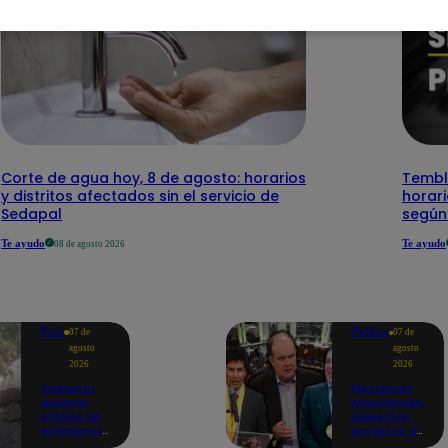
Corte de agua hoy, 8 de agosto: horarios
Temblo
y distritos afectados sin el servicio de
horari
Sedapal
según
Te ayudo
Te ayudo
08 de agosto 2026
Perú
Política
07 de
07 de
agosto
agosto
2026
2026
Gobierno
Elecciones
anuncia
Municipales:
estado de
presentan
emergencia
proyecto de
en siete
ley para