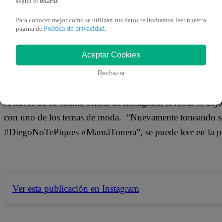
según el
RGPD
.
08 de octubre 2018
Para conocer mejor como se utilizan tus datos te invitamos leer nuestra
Política de privacidad
pagina de
.
La actriz Emilia Drago sorprendió a sus miles de seguidore
divertido video donde deja ver sus mejores pasos de bail
Aceptar Cookies
Rechazar
A través de su cuenta oficial de Instagram, la rubia se de
con uno de los temas de moda. “Nuevamente toneando
#DiegoNoTePiques #MamáTonera”, se puede leer en la pu
Ver esta publicación en Instagram