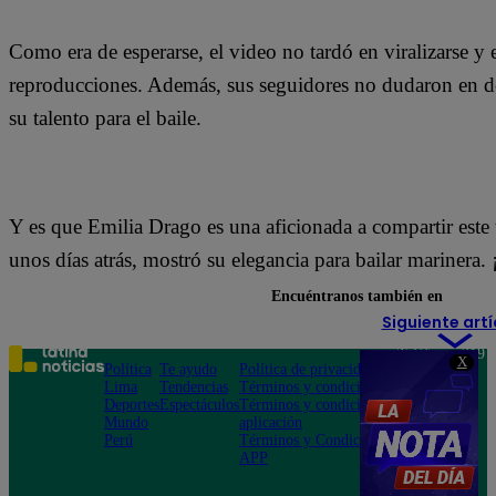
Como era de esperarse, el video no tardó en viralizarse 
reproducciones. Además, sus seguidores no dudaron en deja
su talento para el baile.
Y es que Emilia Drago es una aficionada a compartir este 
unos días atrás, mostró su elegancia para bailar marinera. 
Encuéntranos también en
Siguiente artí
Teléfono: 219
X
Política
Te ayudo
Política de privacidad
1000
Lima
Tendencias
Términos y condiciones
Av. San
Deportes
Espectáculos
Términos y condiciones
Felipe 968
Mundo
aplicación
Jesús María
Perú
Términos y Condiciones
APP