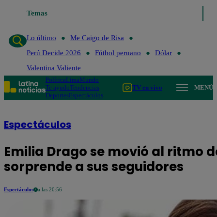
Temas
Lo último
Me Caigo de Risa
Perú
Lo último
Me Caigo de Risa
Perú Decide 2026
Fútbol peruano
Dólar
Valentina Valiente
Política
Lima
Mundo
Te ayudo
Tendencias
TV en vivo
MENÚ
Deportes
Espectáculos
Espectáculos
Emilia Drago se movió al ritmo d
sorprende a sus seguidores
Espectáculos
a las 20:56