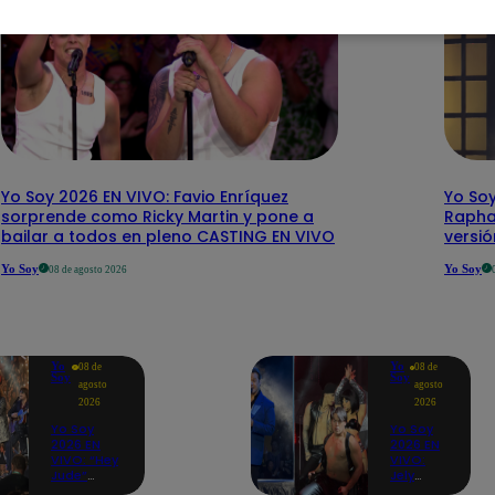
Yo Soy 2026 EN VIVO: Favio Enríquez
Yo Soy
sorprende como Ricky Martin y pone a
Rapha
bailar a todos en pleno CASTING EN VIVO
versi
Yo Soy
Yo Soy
08 de agosto 2026
Yo
Yo
08 de
08 de
Soy
Soy
agosto
agosto
2026
2026
Yo Soy
Yo Soy
2026 EN
2026 EN
VIVO: “Hey
VIVO:
Jude”
Jely
reúne a
Reátegui