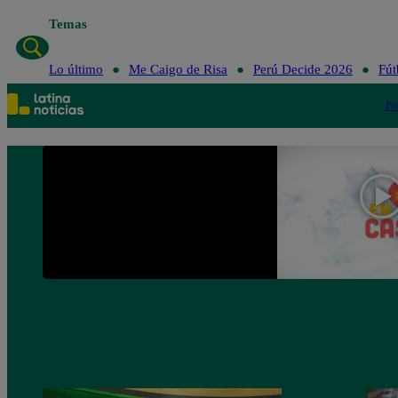
Temas
Lo último
Me Caigo de Risa
Perú Decide 2026
Fút
Po