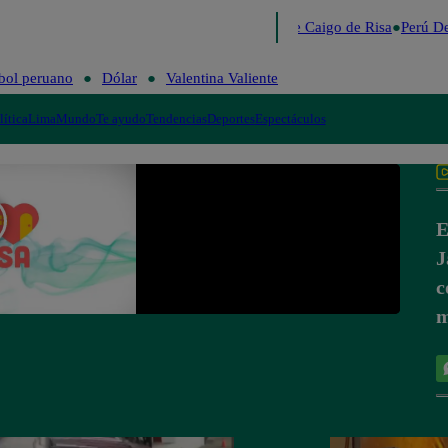
Lo último
Me Caigo de Risa
Perú De
bol peruano
Dólar
Valentina Valiente
lítica
Lima
Mundo
Te ayudo
Tendencias
Deportes
Espectáculos
E
J
c
m