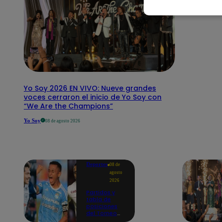
Yo Soy 2026 EN VIVO: Nueve grandes
voces cerraron el inicio de Yo Soy con
“We Are the Champions”
Yo Soy
08 de agosto 2026
Deportes
08 de
agosto
2026
Partidos y
tabla de
posiciones
del Torneo
Clausura EN