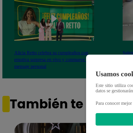
Alicia Retto celebra su cumpleaños con
Salen
emotiva sorpresa en vivo y conmueve con
ataqu
mensaje personal
paraí
Usamos cook
Este sitio utiliza c
datos se gestionará
También te puede i
Para conocer mejor 