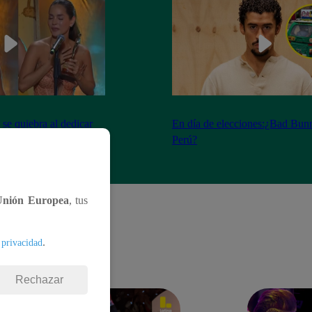
se quiebra al dedicar
En día de elecciones:¿Bad Bunn
os fallecidos
Perú?
Unión Europea
, tus
.
 privacidad
Rechazar