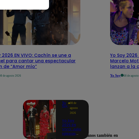
 2026 EN VIVO: Cachín se une a
Yo Soy 2026 
el para cantar una espectacular
Marcelo Mott
ón de “Amor mío”
lanzan a la 
Yo Soy
08 de agosto 2026
08 de agost
Yo
08 de
Soy
agosto
2026
Yo Soy
2026 EN
VIVO: Julio
Iglesias,
Encuéntranos también en
José José,