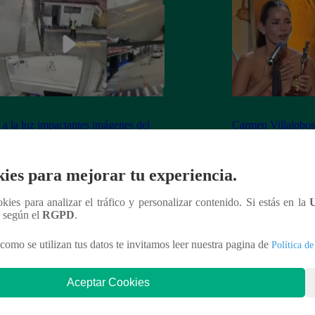
 a la luz impactantes imágenes del
Carmen Villalobos 
e durante rodaje de “Sin senos sí hay
premio a compañer
so” en Bogotá
ies para mejorar tu experiencia.
ookies para analizar el tráfico y personalizar contenido. Si estás en la
n según el
RGPD
.
nteresar
como se utilizan tus datos te invitamos leer nuestra pagina de
Política de
Aceptar Cookies