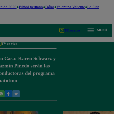
cide 2026
Fútbol peruano
Dólar
Valentina Valiente
Lo último
Me Ca
TV en vivo
MENÚ
TV en vivo
n Casa: Karen Schwarz y
azmín Pinedo serán las
onductoras del programa
atutino