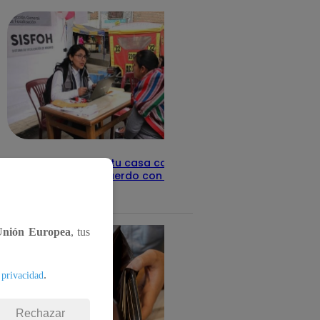
Revisa con tu DNI si tu casa califica
como pobre, de acuerdo con el Sisfoh
Te ayudo
25 de mayo 2026
Unión Europea
, tus
.
 privacidad
Rechazar