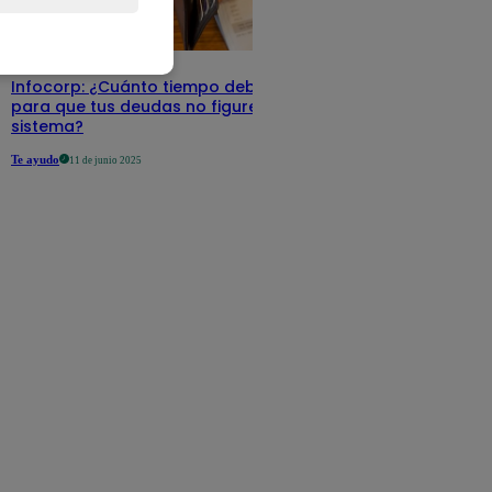
Infocorp: ¿Cuánto tiempo debe pasar
para que tus deudas no figuren en su
sistema?
Te ayudo
11 de junio 2025