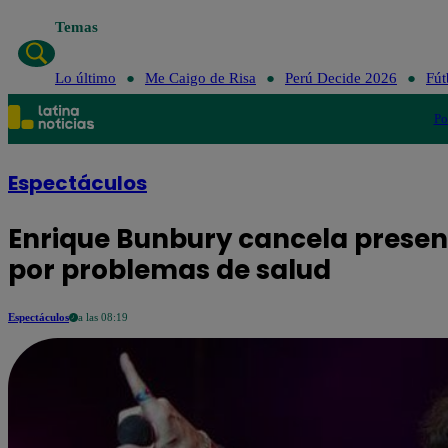
Temas
Lo último
Me Caigo de Risa
Perú Decide 2026
Fút
Po
Espectáculos
Enrique Bunbury cancela presenta
por problemas de salud
Espectáculos
a las 08:19