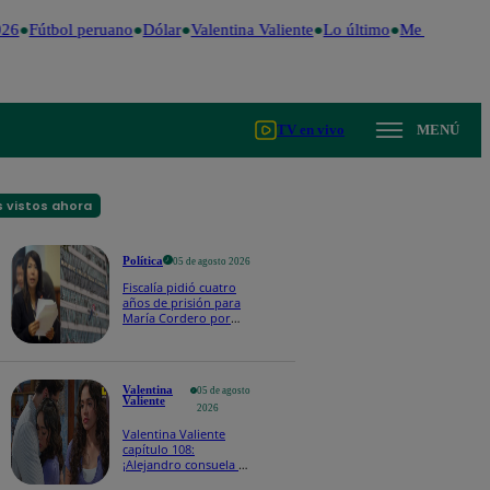
26
Fútbol peruano
Dólar
Valentina Valiente
Lo último
Me Caigo de 
TV en vivo
MENÚ
 vistos ahora
Política
05 de agosto 2026
Fiscalía pidió cuatro
años de prisión para
María Cordero por
presunto recorte de
sueldo a trabajador
Valentina
05 de agosto
Valiente
2026
Valentina Valiente
capítulo 108:
¡Alejandro consuela a
Valentina con un