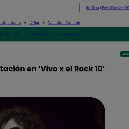
Lo último
Me Caigo de Risa
Perú Decide 20
bol peruano
Dólar
Valentina Valiente
lítica
Lima
Mundo
Te ayudo
Tendencias
Deportes
Espectáculos
Más
ción en ‘Vivo x el Rock 10’