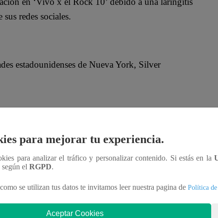
ación en ‘Vivo x el Rock 10’ debido a una laringitis
 sus redes sociales.
ades estadounidenses de Nueva York, Silver
en las cuerdas vocales de Enrique Bunbury nos
ies para mejorar tu experiencia.
ara los días 13 de mayo en Terminal 5 de Nueva
de mayo en HOB de Chicago y a declinar la
ookies para analizar el tráfico y personalizar contenido. Si estás en la
n según el
RGPD
.
stival VIVO X EL ROCK en Lima, Perú”, señala la
como se utilizan tus datos te invitamos leer nuestra pagina de
Política de
Aceptar Cookies