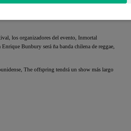
tival, los organizadores del evento, Inmortal
 Enrique Bunbury será ña banda chilena de reggae,
unidense, The offspring tendrá un show más largo