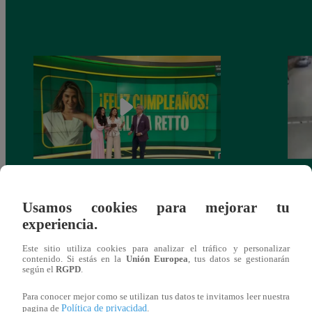
Alicia Retto celebra su cumpleaños con
Salen
emotiva sorpresa en vivo y conmueve con
ataqu
Usamos cookies para mejorar tu
mensaje personal
paraí
experiencia.
Este sitio utiliza cookies para analizar el tráfico y personalizar
contenido. Si estás en la
Unión Europea
, tus datos se gestionarán
según el
RGPD
.
También te puede
Para conocer mejor como se utilizan tus datos te invitamos leer nuestra
Política de privacidad
pagina de
.