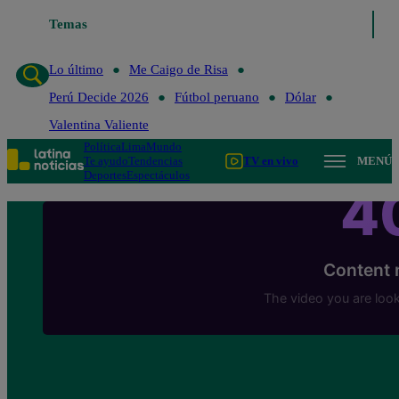
Temas
Lo último
Me Caigo de Risa
Lo último
Me Caigo de Risa
Perú Decide 2026
Fútbol peruano
Dólar
Valentina Valiente
Política
Lima
Mundo
Te ayudo
Tendencias
TV en vivo
MENÚ
Deportes
Espectáculos