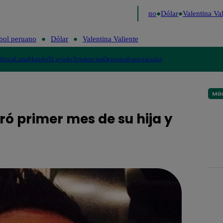
aigo de Risa
Perú Decide 2026
Fútbol peruano
Dólar
Valentina Vali
bol peruano
Dólar
Valentina Valiente
lítica
Lima
Mundo
Te ayudo
Tendencias
Deportes
Espectáculos
Más
ró primer mes de su hija y