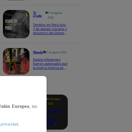
Te
07 de agosto
ayudo
2026
Temblor en Perú hoy,
7 de agosto: horario y
epicentro del último
sismo, según IGP
Mundo
07 de agosto 2026
Nueve influencers
fueron asesinados por
la guerra interna en el
Cártel de Sinaloa
tacados
Te
26 de mayo
ayudo
2025
Unión Europea
, tus
Revisa si tienes
deudas
consultando
con tu DNI:
.
 privacidad
aquí los
detalles