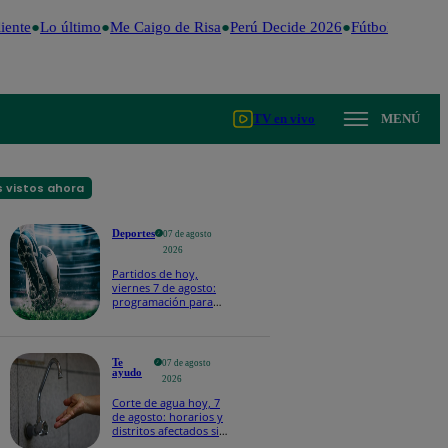
ente
Lo último
Me Caigo de Risa
Perú Decide 2026
Fútbol peruano
TV en vivo
MENÚ
 vistos ahora
Deportes
07 de agosto
2026
Partidos de hoy,
viernes 7 de agosto:
programación para
ver fútbol EN VIVO
Te
07 de agosto
ayudo
2026
Corte de agua hoy, 7
de agosto: horarios y
distritos afectados sin
el servicio de Sedapal