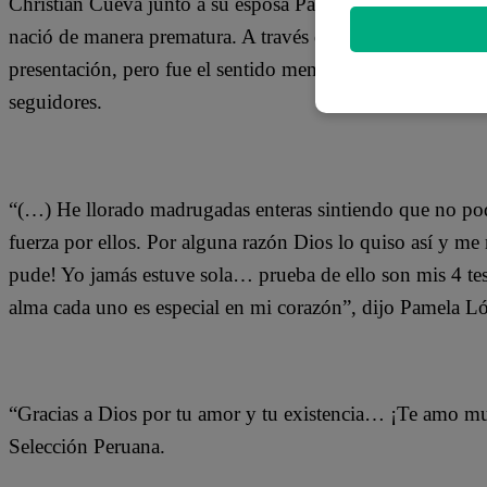
Christian Cueva junto a su esposa Pamela López celebraro
nació de manera prematura. A través de sus redes sociales
presentación, pero fue el sentido mensaje de la descripció
seguidores.
“(…) He llorado madrugadas enteras sintiendo que no po
fuerza por ellos. Por alguna razón Dios lo quiso así y m
pude! Yo jamás estuve sola… prueba de ello son mis 4 t
alma cada uno es especial en mi corazón”, dijo Pamela Ló
“Gracias a Dios por tu amor y tu existencia… ¡Te amo muc
Selección Peruana.