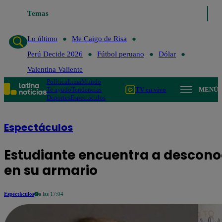
Temas
Lo último
Me Caigo de Risa
Perú 
Lo último
Me Caigo de Risa
Perú Decide 2026
Fútbol peruano
Dólar
Valentina Valiente
Política
Lima
Mundo
Te ayudo
Tendencias
TV en vivo
MENÚ
Deportes
Espectáculos
Espectáculos
Estudiante encuentra a desconoci
en su armario
Espectáculos
a las 17:04