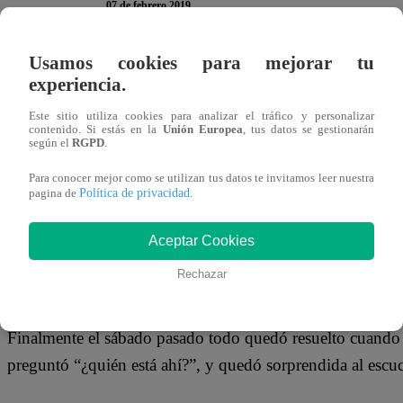
07 de febrero 2019
Usamos cookies para mejorar tu
Una estudiante de la Universidad de Carolina del Norte, 
experiencia.
increíble historia. Ella, identificada como Maddie, encon
Este sitio utiliza cookies para analizar el tráfico y personalizar
varios días al interior de su armario. No solo eso, el homb
contenido. Si estás en la
Unión Europea
, tus datos se gestionarán
según el
RGPD
.
joven.
Para conocer mejor como se utilizan tus datos te invitamos leer nuestra
Política de privacidad
pagina de
.
Hasta el momento nadie se explica cómo pudo ingresar a l
Aceptar Cookies
víctima, durante un tiempo empezó a notar que le faltaba
Rechazar
había fantasmas en la casa, hasta que un día aparecieron 
Finalmente el sábado pasado todo quedó resuelto cuando 
preguntó “¿quién está ahí?”, y quedó sorprendida al esc