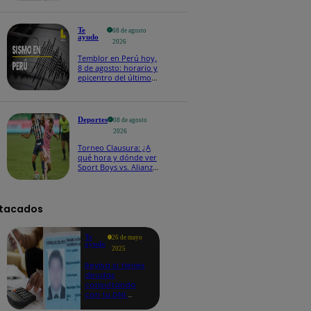
Te
08 de agosto
ayudo
2026
Temblor en Perú hoy,
8 de agosto: horario y
epicentro del último
sismo, según IGP
Deportes
08 de agosto
2026
Torneo Clausura: ¿A
qué hora y dónde ver
Sport Boys vs. Alianza
Lima por la fecha 4?
tacados
Te
26 de mayo
ayudo
2025
Revisa si tienes
deudas
consultando
con tu DNI:
aquí los