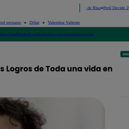
Lo último
Me Caigo de Risa
Perú Decide 2
bol peruano
Dólar
Valentina Valiente
lítica
Lima
Mundo
Te ayudo
Tendencias
Deportes
Espectáculos
Más
os Logros de Toda una vida en