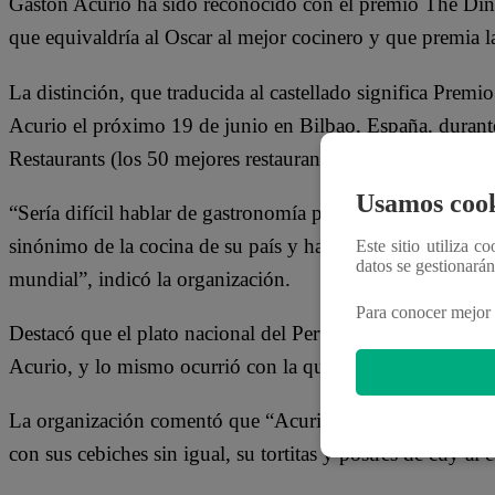
Gastón Acurio ha sido reconocido con el premio The Di
que equivaldría al Oscar al mejor cocinero y que premia la
La distinción, que traducida al castellado significa Premi
Acurio el próximo 19 de junio en Bilbao, España, durant
Restaurants (los 50 mejores restaurantes del mundo).
Usamos cook
“Sería difícil hablar de gastronomía peruana sin menciona
sinónimo de la cocina de su país y ha sido en gran parte 
Este sitio utiliza c
datos se gestionará
mundial”, indicó la organización.
Para conocer mejor 
Destacó que el plato nacional del Perú, el cebiche, es ah
Acurio, y lo mismo ocurrió con la quinua.
La organización comentó que “Acurio gana los corazone
con sus cebiches sin igual, su tortitas y postres de cuy al 