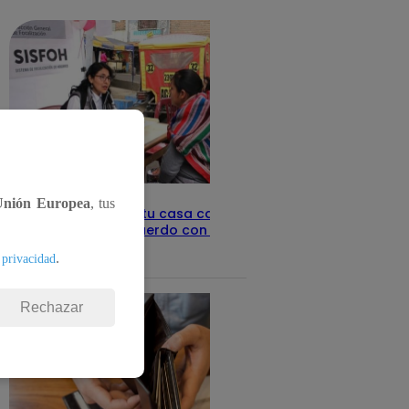
detalles
Unión Europea
, tus
Revisa con tu DNI si tu casa califica
como pobre, de acuerdo con el Sisfoh
.
Te ayudo
 privacidad
25 de mayo 2026
Rechazar