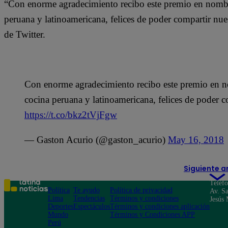
“Con enorme agradecimiento recibo este premio en nombr
peruana y latinoamericana, felices de poder compartir nu
de Twitter.
Con enorme agradecimiento recibo este premio en n
cocina peruana y latinoamericana, felices de poder c
https://t.co/bkz2tVjFgw
— Gaston Acurio (@gaston_acurio)
May 16, 2018
Siguiente a
Teléf
Política
Te ayudo
Política de privacidad
Av. Sa
Lima
Tendencias
Términos y condiciones
Jesús 
Deportes
Espectáculos
Términos y condiciones aplicación
Mundo
Términos y Condiciones APP
Perú