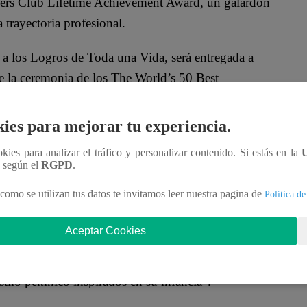
ners Club Lifetime Achievement Award, un galardón
 trayectoria profesional.
o a los Logros de Toda una Vida, será entregada a
e la ceremonia de los The World’s 50 Best
ies para mejorar tu experiencia.
r a Gastón Acurio: el chef es prácticamente
responsable de su ascenso meteórico a la conciencia
ookies para analizar el tráfico y personalizar contenido. Si estás en la
n según el
RGPD
.
como se utilizan tus datos te invitamos leer nuestra pagina de
Política de
ora tan conocido en todo el mundo por la labor de
Aceptar Cookies
s y estómagos de los gastrónomos de todo el mundo
estilo pekínico inspirados en su infancia”.