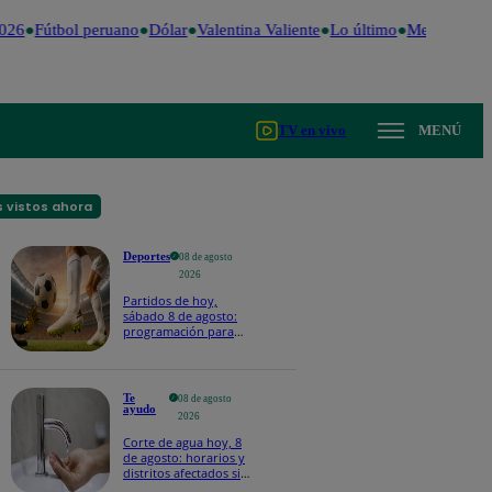
026
Fútbol peruano
Dólar
Valentina Valiente
Lo último
Me Caigo de 
TV en vivo
MENÚ
 vistos ahora
Deportes
08 de agosto
2026
Partidos de hoy,
sábado 8 de agosto:
programación para
ver fútbol EN VIVO
Te
08 de agosto
ayudo
2026
Corte de agua hoy, 8
de agosto: horarios y
distritos afectados sin
el servicio de Sedapal