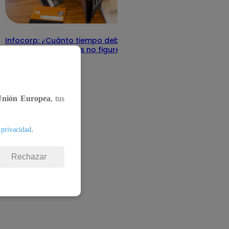
Infocorp: ¿Cuánto tiempo debe pasar
para que tus deudas no figuren en su
sistema?
Te ayudo
11 de junio 2025
Unión Europea
, tus
.
 privacidad
Rechazar