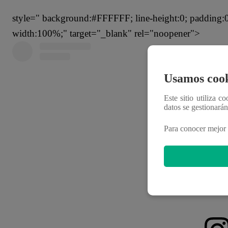
style=" background:#FFFFFF; line-height:0; padding:0 0
width:100%;" target="_blank" rel="noopener">
Usamos cook
Este sitio utiliza c
datos se gestionará
Para conocer mejor 