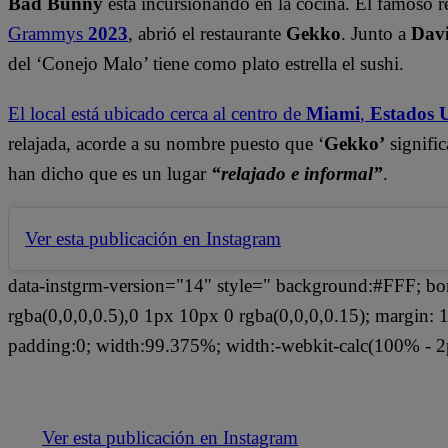
Bad Bunny
está incursionando en la cocina. El famoso 
Grammys
2023
, abrió el restaurante
Gekko
. Junto a
Dav
del ‘Conejo Malo’ tiene como plato estrella el sushi.
El local está ubicado cerca al centro de
Miami
,
Estados 
relajada, acorde a su nombre puesto que ‘
Gekko’
signifi
han dicho que es un lugar
“relajado e informal”
.
Ver esta publicación en Instagram
data-instgrm-version="14" style=" background:#FFF; bo
rgba(0,0,0,0.5),0 1px 10px 0 rgba(0,0,0,0.15); margin
padding:0; width:99.375%; width:-webkit-calc(100% - 2
Ver esta publicación en Instagram