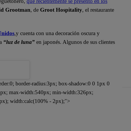
reguetonero,
que recientemente se presentó en los
id Grootman
, de
Groot Hospitality
, el restaurante
Unidos
,y cuenta con una decoración oscura y
ca
“luz de luna”
en japonés. Algunos de sus clientes
rder:0; border-radius:3px; box-shadow:0 0 1px 0
: 1px; max-width:540px; min-width:326px;
px); width:calc(100% - 2px);">