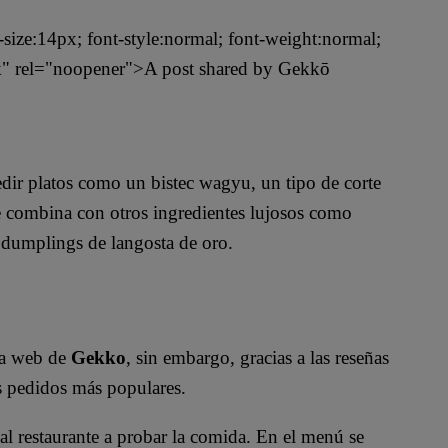
t-size:14px; font-style:normal; font-weight:normal;
ank" rel="noopener">A post shared by Gekkō
pedir platos como un bistec wagyu, un tipo de corte
e combina con otros ingredientes lujosos como
s dumplings de langosta de oro.
ina web de
Gekko
, sin embargo, gracias a las reseñas
os pedidos más populares.
al restaurante a probar la comida. En el menú se