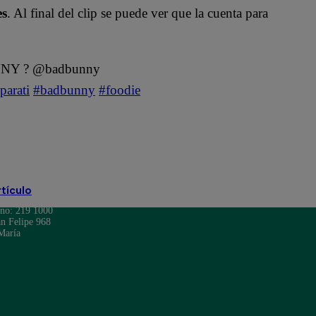
es
. Al final del clip se puede ver que la cuenta para
UNNY ? @badbunny
parati
#badbunny
#foodie
rtículo
ono: 219 1000
n Felipe 968
María