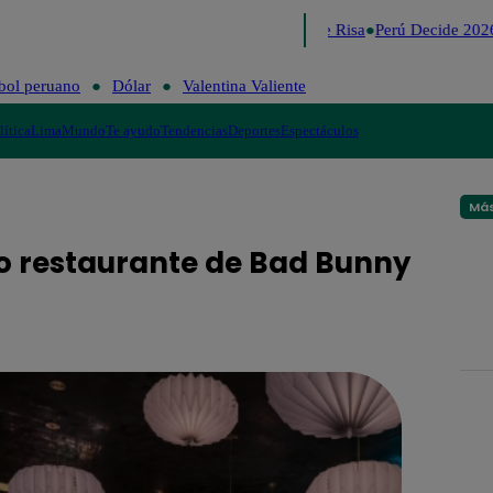
Lo último
Me Caigo de Risa
Perú Decide 2026
bol peruano
Dólar
Valentina Valiente
lítica
Lima
Mundo
Te ayudo
Tendencias
Deportes
Espectáculos
Más
ivo restaurante de Bad Bunny