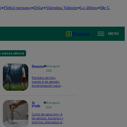
Fútbol peruano
Dólar
Valentina Valiente
Lo último
Me Caigo de Ris
TV en vivo
MENÚ
 vistos ahora
Deportes
06 de agosto
2026
Partidos de hoy,
jueves 6 de agosto:
programación para
ver fútbol EN VIVO
Te
06 de agosto
ayudo
2026
Corte de agua hoy, 6
de agosto: horarios y
distritos afectados sin
el servicio de Sedapal