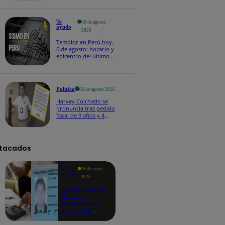
Te
06 de agosto
ayudo
2026
Temblor en Perú hoy,
6 de agosto: horario y
epicentro del último
sismo, según IGP
Política
06 de agosto 2026
Harvey Colchado se
pronuncia tras pedido
fiscal de 9 años y 4
meses de prisión en
su contra
tacados
Te
26 de mayo
ayudo
2025
Revisa si tienes
deudas
consultando
con tu DNI:
aquí los
detalles