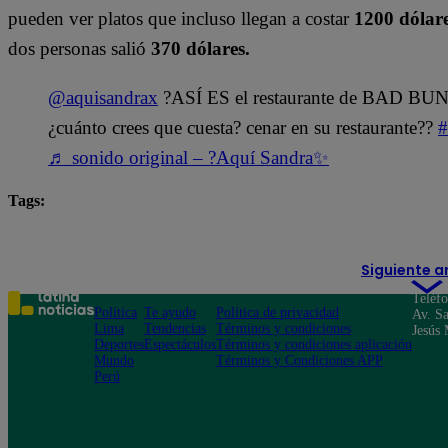
pueden ver platos que incluso llegan a costar
1200 dólar
dos personas salió
370 dólares.
@aquisandrax
?ASÍ ES el restaurante de BAD B
¿cuánto crees que cuesta? cenar en su restaurante??
#
♬ sonido original – ?Aquí Sandra✨
Tags:
Bad Bunny
Miami
Siguiente a
Teléf
Política
Te ayudo
Política de privacidad
Av. Sa
Lima
Tendencias
Términos y condiciones
Jesús 
Deportes
Espectáculos
Términos y condiciones aplicación
Mundo
Términos y Condiciones APP
Perú