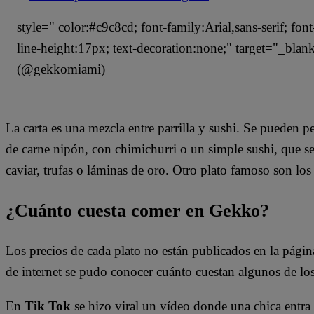
style=" color:#c9c8cd; font-family:Arial,sans-serif; fon
line-height:17px; text-decoration:none;" target="_bl
(@gekkomiami)
La carta es una mezcla entre parrilla y sushi. Se pueden 
de carne nipón, con chimichurri o un simple sushi, que s
caviar, trufas o láminas de oro. Otro plato famoso son lo
¿Cuánto cuesta comer en Gekko?
Los precios de cada plato no están publicados en la pág
de internet se pudo conocer cuánto cuestan algunos de l
En
Tik Tok
se hizo viral un vídeo donde una chica entra 