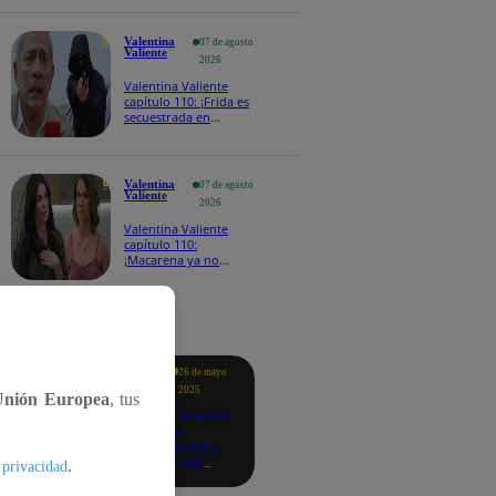
Valentina
07 de agosto
Valiente
2026
Valentina Valiente
capítulo 110: ¡Frida es
secuestrada en
presencia de
Edmundo!
Valentina
07 de agosto
Valiente
2026
Valentina Valiente
capítulo 110:
¡Macarena ya no
quiere involucrarse en
la extorsión contra
Frida y Rodrigo!
tacados
Te
26 de mayo
ayudo
2025
Unión Europea
, tus
Revisa si tienes
deudas
consultando
con tu DNI:
.
 privacidad
aquí los
detalles