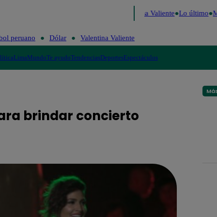
ú Decide 2026
Fútbol peruano
Dólar
Valentina Valiente
Lo último
Me
bol peruano
Dólar
Valentina Valiente
lítica
Lima
Mundo
Te ayudo
Tendencias
Deportes
Espectáculos
Más
ara brindar concierto