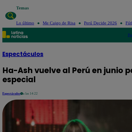
Temas
Lo último
Me Caigo de Risa
Per
Lo último
Me Caigo de Risa
Perú Decide 2026
Fút
Po
Espectáculos
Ha-Ash vuelve al Perú en junio p
especial
Espectáculos
a las 14:22