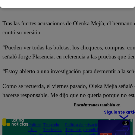
05 de febrero 2018
Tras las fuertes acusaciones de Olenka Mejía, el hermano 
contó su versión.
“Pueden ver todas las boletas, los chequeos, compras, comi
señaló Jorge Plasencia, en referencia a las pruebas que ti
“Estoy abierto a una investigación para desmentir a la señ
Como se recuerda, el viernes pasado, Oleka Mejía señaló
hacerse responsable. Me dijo que no quería porque no est
Encuéntranos también en
Siguiente artí
Teléfono: 219
X
Política
Te ayudo
Política de privacidad
1000
Lima
Tendencias
Términos y condiciones
Av. San
Deportes
Espectáculos
Términos y condiciones