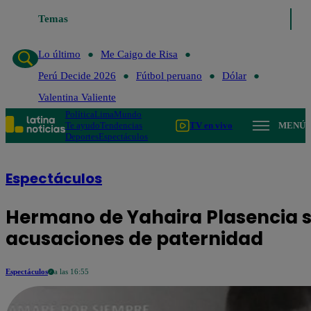
Temas
Lo último
Me Caigo de Risa
Perú D
Lo último
Me Caigo de Risa
Perú Decide 2026
Fútbol peruano
Dólar
Valentina Valiente
Política
Lima
Mundo
Te ayudo
Tendencias
TV en vivo
MENÚ
Deportes
Espectáculos
Espectáculos
Hermano de Yahaira Plasencia s
acusaciones de paternidad
Espectáculos
a las 16:55