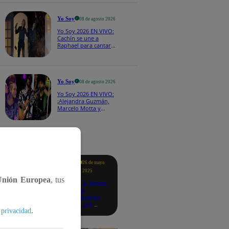
CASTING EN VIVO
Yo Soy
08 de agosto 2026
Yo Soy 2026 EN VIVO:
Cachín se une a
Raphael para cantar
una espectacular
versión de “Amor mío”
Yo Soy
08 de agosto 2026
Yo Soy 2026 EN VIVO:
¡Alejandra Guzmán,
Marcelo Motta y
Cerati dejan el rock y
se lanzan a la cumbia!
tacados
Te
26 de mayo
ayudo
2025
Unión Europea
, tus
Revisa si tienes
deudas
consultando
con tu DNI:
.
 privacidad
aquí los
detalles