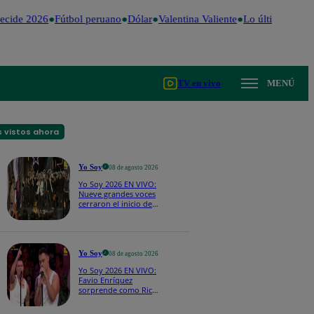
ecide 2026
Fútbol peruano
Dólar
Valentina Valiente
Lo último
Me Ca
TV en vivo
MENÚ
 vistos ahora
Yo Soy
08 de agosto 2026
Yo Soy 2026 EN VIVO:
Nueve grandes voces
cerraron el inicio de
Yo Soy con “We Are
the Champions”
Yo Soy
08 de agosto 2026
Yo Soy 2026 EN VIVO:
Favio Enríquez
sorprende como Ricky
Martin y pone a bailar
a todos en pleno