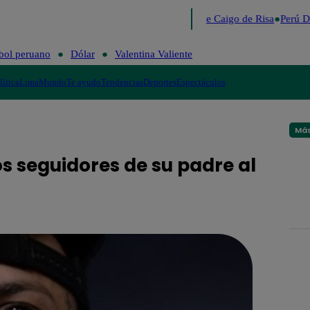
Lo último
Me Caigo de Risa
Perú D
bol peruano
Dólar
Valentina Valiente
lítica
Lima
Mundo
Te ayudo
Tendencias
Deportes
Espectáculos
Más
s seguidores de su padre al