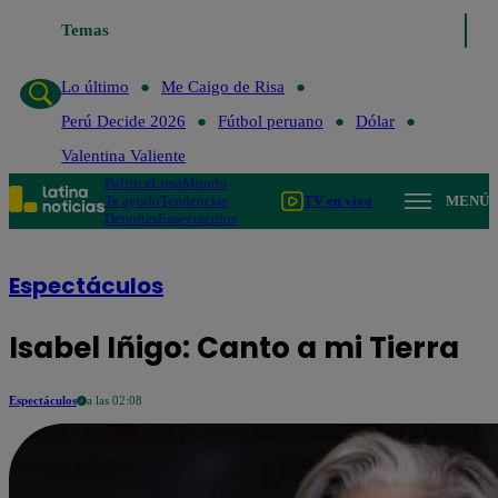
Temas
Lo último
Me Caigo de Ris
Lo último
Me Caigo de Risa
Perú Decide 2026
Fútbol peruano
Dólar
Valentina Valiente
Política
Lima
Mundo
Te ayudo
Tendencias
TV en vivo
MENÚ
Deportes
Espectáculos
Espectáculos
Isabel Iñigo: Canto a mi Tierra
Espectáculos
a las 02:08