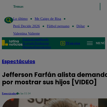
Temas
Lo último
Me Caigo de Risa
Perú Decide 2026
Fútbol per
Lo último
Me Caigo de Risa
Perú Decide 2026
Fútbol peruano
Dólar
Valentina Valiente
Política
Lima
Mundo
Te ayudo
Tendencias
TV en vivo
MENÚ
Deportes
Espectáculos
Espectáculos
Jefferson Farfán alista demanda
por mostrar sus hijos [VIDEO]
Espectáculos
a las 11:14