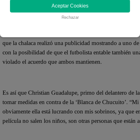
21 de noviembre 2019
Aceptar Cookies
Rechazar
Luego de que Melissa Klug asegurara que tomará medidas 
mostrado a sus hijos en su película, ‘La Foquita; El 10 d
que la chalaca realizó una publicidad mostrando a uno de
con la posibilidad de que el futbolista entable también u
violado el acuerdo que ambos mantienen.
Es así que Christian Guadalupe, primo del delantero de la
tomar medidas en contra de la ‘Blanca de Chucuito’. “Mi
obviamente ella está lucrando con mis sobrinos, ya que en 
película no salen los niños, son otras personas que están 