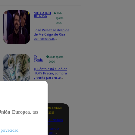
ME CAIGO
08 de
DE RISA
agosto
2026
¡José Peláez se despide
de Me Caigo de Risa
con emotivas
palabras: “Lo voy a
extrañar muchísimo”!
Te
08 de agosto
ayudo
2026
¿Cuánto está el dólar
HOY? Precio, compra
y venta para este
sábado 8 de agosto
tacados
Te
26 de mayo
ayudo
Unión Europea
, tus
2025
Revisa si tienes
deudas
consultando
.
 privacidad
con tu DNI: