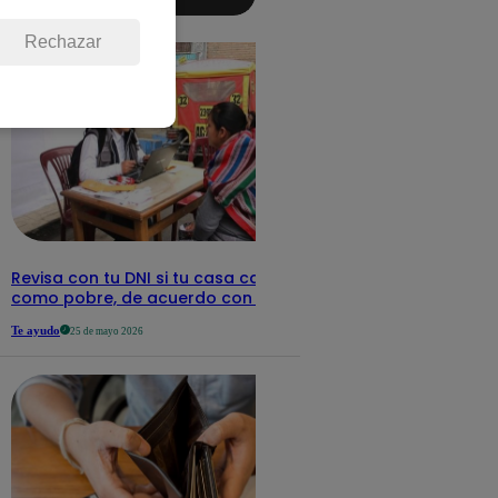
aquí los
detalles
Rechazar
Revisa con tu DNI si tu casa califica
como pobre, de acuerdo con el Sisfoh
Te ayudo
25 de mayo 2026