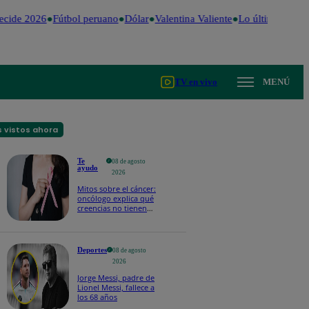
cide 2026
Fútbol peruano
Dólar
Valentina Valiente
Lo último
Me Ca
TV en vivo
MENÚ
 vistos ahora
Te
08 de agosto
ayudo
2026
Mitos sobre el cáncer:
oncólogo explica qué
creencias no tienen
respaldo científico
Deportes
08 de agosto
2026
Jorge Messi, padre de
Lionel Messi, fallece a
los 68 años