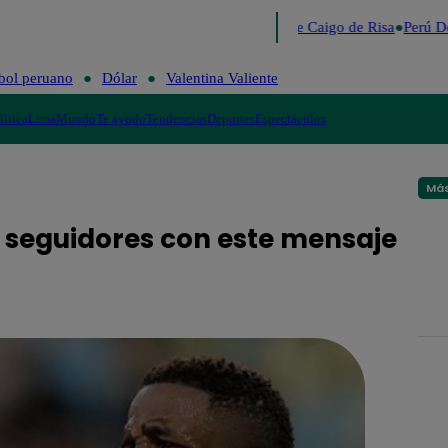
Lo último
Me Caigo de Risa
Perú De
bol peruano
Dólar
Valentina Valiente
lítica
Lima
Mundo
Te ayudo
Tendencias
Deportes
Espectáculos
Más
 seguidores con este mensaje