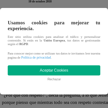
10 de octubre 2018
Luego de haber quedado descartado para los duelos amist
Usamos cookies para mejorar tu
Estados Unidos, Jefferson Farfán decidió utilizar sus rede
experiencia.
realizadas por sus seguidores, algo que ya se ha vuelto co
Este sitio utiliza cookies para analizar el tráfico y personalizar
contenido. Si estás en la
Unión Europea
, tus datos se gestionarán
según el
RGPD
.
Para conocer mejor como se utilizan tus datos te invitamos leer nuestra
Es así que el delantero del Lokomotiv de Moscú invitó a lo
Política de privacidad
pagina de
.
“Disparen con respeto”. Sin embargo, una de las interrog
Aceptar Cookies
solo por lo que decía, sino también por quién la realizab
Rechazar
“¿Por qué con respeto?”, decía la pregunta, a lo que Jeff
porque pienso que mientras todo sea con respeto conte