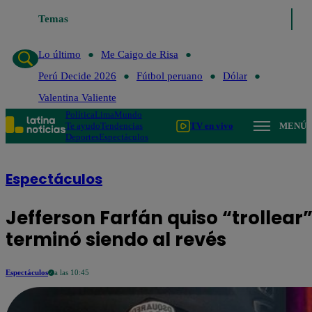
go de Risa
Temas
Perú Decide 2026
Fútbol peruano
Dólar
Valentina Valient
Lo último
Me Caigo de Risa
Perú Decide 2026
Fútbol peruano
Dólar
Valentina Valiente
Política
Lima
Mundo
Te ayudo
Tendencias
TV en vivo
MENÚ
Deportes
Espectáculos
Espectáculos
Jefferson Farfán quiso “trollear
terminó siendo al revés
Espectáculos
a las 10:45