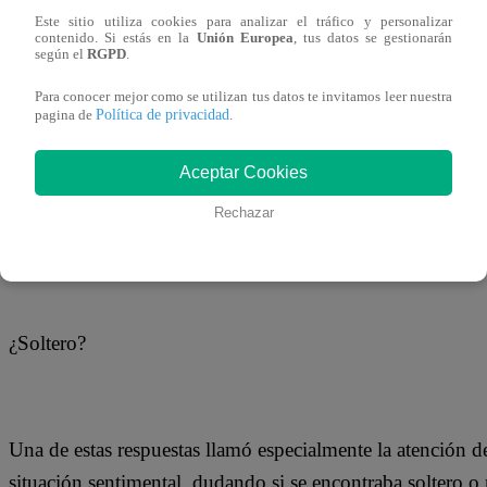
26 de octubre 2018
Este sitio utiliza cookies para analizar el tráfico y personalizar
contenido. Si estás en la
Unión Europea
, tus datos se gestionarán
según el
RGPD
.
Jefferson Farfán está de cumpleaños y se encuentra bastan
Para conocer mejor como se utilizan tus datos te invitamos leer nuestra
Política de privacidad
el nombre del Perú en alto en cada uno de los países en los
pagina de
.
por eso que, en el marco de este día tan especial, el delan
Aceptar Cookies
seguidores en el Instagram.
Rechazar
¿Soltero?
Una de estas respuestas llamó especialmente la atención de 
situación sentimental, dudando si se encontraba soltero o