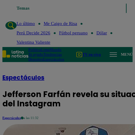
Lo último
Temas
Me Caigo de Risa
Perú Decide 2026
Fútbol peruano
Lo último
Me Caigo de Risa
Perú Decide 2026
Fútbol peruano
Dólar
Valentina Valiente
Política
Lima
Mundo
Te ayudo
Tendencias
TV en vivo
MENÚ
Deportes
Espectáculos
Espectáculos
Jefferson Farfán revela su situa
del Instagram
Espectáculos
a las 11:32