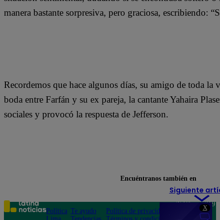
manera bastante sorpresiva, pero graciosa, escribiendo: “S
Recordemos que hace algunos días, su amigo de toda la 
boda entre Farfán y su ex pareja, la cantante Yahaira Plas
sociales y provocó la respuesta de Jefferson.
Encuéntranos también en
Siguiente artí
Teléfono: 219
X
Política
Te ayudo
Política de privacidad
1000
Lima
Tendencias
Términos y condiciones
Av. San