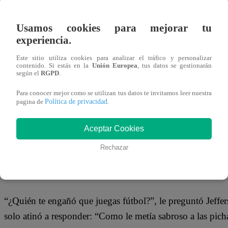
24 de julio 2018
Usamos cookies para mejorar tu
experiencia.
Una inesperada pregunta en su cuenta oficial de Instagram
en ridículo. El encargado de jugarle esta broma al chico r
Este sitio utiliza cookies para analizar el tráfico y personalizar
contenido. Si estás en la
Unión Europea
, tus datos se gestionarán
delantero de la Selección Peruana Jefferson Farfán.
según el
RGPD
.
Para conocer mejor como se utilizan tus datos te invitamos leer nuestra
Política de privacidad
pagina de
.
¿Cómo así? Todo comenzó cuando el modelo pidió a sus 
Aceptar Cookies
responderlas y publicar las que más les gustaran, sin imagi
Rechazar
de la ‘bicolor’ con la única intensión de trolearlo de la p
“¿Quién te engañó que juegas fútbol?”, le preguntó Jeffers
solo atinó a responder: “Como le metía sabroso a las pich