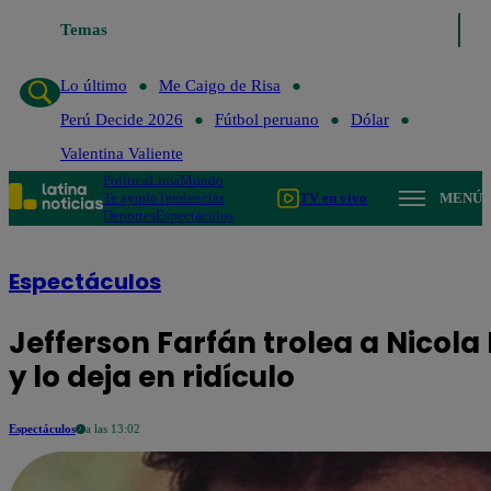
Temas
Lo último
Me Caigo de Risa
Perú D
Lo último
Me Caigo de Risa
Perú Decide 2026
Fútbol peruano
Dólar
Valentina Valiente
Política
Lima
Mundo
Te ayudo
Tendencias
TV en vivo
MENÚ
Deportes
Espectáculos
Espectáculos
Jefferson Farfán trolea a Nicola
y lo deja en ridículo
Espectáculos
a las 13:02