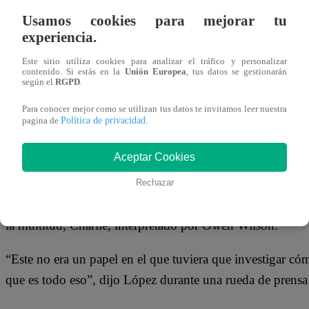
09 de febrero 2022
Usamos cookies para mejorar tu
experiencia.
LONDRES, 9 feb (Reuters) – Jennifer López interpreta un 
Este sitio utiliza cookies para analizar el tráfico y personalizar
contenido. Si estás en la
Unión Europea
, tus datos se gestionarán
Conmigo”, en la que encarna a una superestrella del pop 
según el
RGPD
.
millones de personas.
Para conocer mejor como se utilizan tus datos te invitamos leer nuestra
Política de privacidad
pagina de
.
López, quien a menudo también es perseguida por fotógrafo
superestrella de la música que tiene una relación con el ta
Aceptar Cookies
Ambos planean casarse ante una audiencia mundial, transm
Rechazar
poco antes, Kat se entera de que Bastián le ha sido infiel
la multitud, Charlie, interpretado por Owen Wilson.
“Este no era un papel en el que tuviera que investigar có
que es todo eso”, dijo López durante una rueda de prensa 