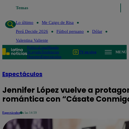
Temas
Lo último
Me Caigo d
Lo último
Me Caigo de Risa
Perú Decide 2026
Fútbol peruano
Dólar
Valentina Valiente
Política
Lima
Mundo
Te ayudo
Tendencias
TV en vivo
MENÚ
Deportes
Espectáculos
Espectáculos
Jennifer López vuelve a protag
romántica con “Cásate Conmig
Espectáculos
a las 14:59