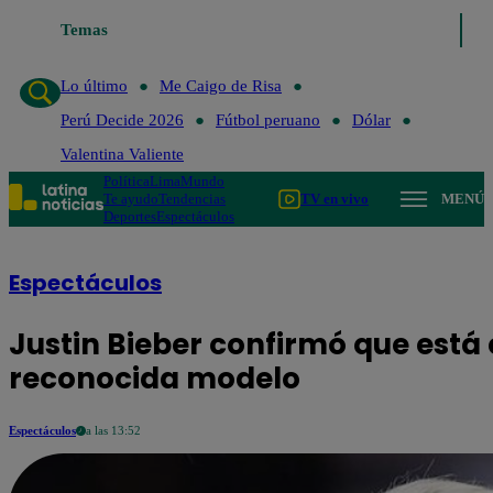
Lo último
Temas
Me Caigo de Risa
Perú Decide 2026
Fútbol perua
Lo último
Me Caigo de Risa
Perú Decide 2026
Fútbol peruano
Dólar
Valentina Valiente
Política
Lima
Mundo
Te ayudo
Tendencias
TV en vivo
MENÚ
Deportes
Espectáculos
Espectáculos
Justin Bieber confirmó que está
reconocida modelo
Espectáculos
a las 13:52