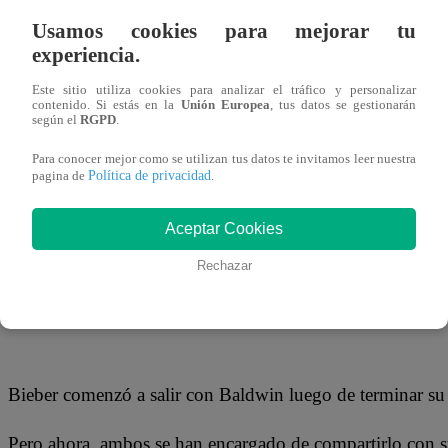
18 de noviembre 2018
Usamos cookies para mejorar tu
experiencia.
El cantante Justin Bieber y la modelo Hailey Baldwin ya 
Este sitio utiliza cookies para analizar el tráfico y personalizar
noticia a través de sus cuentas en Instagram, donde ella ah
contenido. Si estás en la
Unión Europea
, tus datos se gestionarán
según el
RGPD
.
ella como su esposa.
Para conocer mejor como se utilizan tus datos te invitamos leer nuestra
Política de privacidad
pagina de
.
La pareja se comprometió el pasado julio, durante unas v
regó como pólvora que se habían casado en la oficina de 
Aceptar Cookies
visto a los enamorados.
Rechazar
Baldwin, de 21 años, se encargó entonces de desmentir la 
Bieber comenzó a salir con Baldwin luego de terminar su
Pero ahora, ambos se han encargado de compartirlo con s