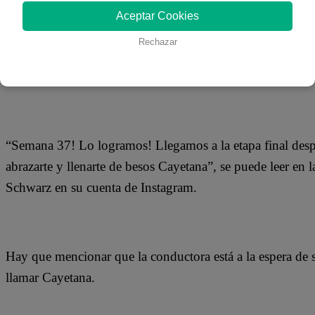
14 de mayo 2020
Aceptar Cookies
Rechazar
Karen Schwarz sorprendió a sus seguidores en redes social
uno días más.
“Semana 37! Lo logramos! Llegamos a la etapa final despue
abrazarte y llenarte de besos Cayetana”, se puede leer en 
Schwarz en su cuenta de Instagram.
Hay que mencionar que la conductora está a la espera de 
llamar Cayetana.