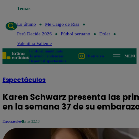
Temas
Lo último
Me Caigo de Risa
Perú Decide 2026
Lo último
Me Caigo de Risa
Perú Decide 2026
Fútbol peruano
Dólar
Valentina Valiente
Política
Lima
Mundo
Te ayudo
Tendencias
TV en vivo
MENÚ
Deportes
Espectáculos
Espectáculos
Karen Schwarz presenta las pri
en la semana 37 de su embaraz
Espectáculos
a las 22:13