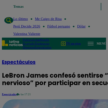
Temas
Lo último
Me Caigo de Risa
Perú Decide 2
Lo último
Me Caigo de Risa
Perú Decide 2026
Fútbol peruano
Dólar
Valentina Valiente
Política
Lima
Mundo
Te ayudo
Tendencias
TV en vivo
MENÚ
Deportes
Espectáculos
Espectáculos
LeBron James confesó sentirse
nervioso” por participar en sec
Espectáculos
a las 17:21