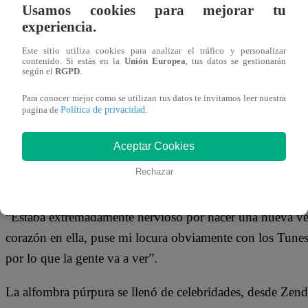
14 de julio 2021
Usamos cookies para mejorar tu
experiencia.
Este sitio utiliza cookies para analizar el tráfico y personalizar
Han pasado 25 años desde que la leyenda del baloncesto
contenido. Si estás en la
Unión Europea
, tus datos se gestionarán
según el
RGPD
.
en su propia película en
“Space Jam”.
Para conocer mejor como se utilizan tus datos te invitamos leer nuestra
Ahora, la pelota ha sido lanzada a LeBron James, que al 
Política de privacidad
pagina de
.
Looney Tunes junto a los íconos de los dibujos animado
Aceptar Cookies
“Space Jam: Una nueva era” se estrenó el lunes en el comp
Rechazar
de Los Ángeles, donde James habló con los periodistas so
“Estaba extremadamente nervioso por hacer una nueva vers
corazón en ella, puse mi locura obviamente con los Tun
por lo que la gente va a ver”.
La alfombra púrpura se llenó de celebridades, desde Ze