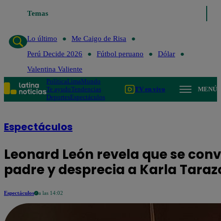
Temas
Lo último
Me Caigo de Risa
Perú Decide 2026
Fú
Lo último
Me Caigo de Risa
Perú Decide 2026
Fútbol peruano
Dólar
Valentina Valiente
Política
Lima
Mundo
Te ayudo
Tendencias
TV en vivo
MENÚ
Deportes
Espectáculos
Espectáculos
Leonard León revela que se con
padre y desprecia a Karla Tara
Espectáculos
a las 14:02