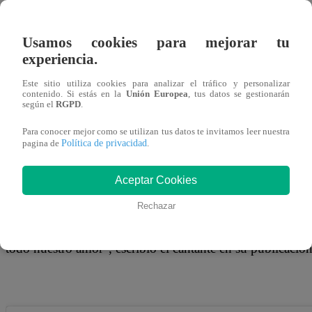
12 de octubre 2018
Usamos cookies para mejorar tu
Leonard León, el cantante de cumbia padre de los hijos d
experiencia.
anunciar a través de sus redes sociales que se convertirá 
Este sitio utiliza cookies para analizar el tráfico y personalizar
encuentra con tres meses de embarazo. El artista comparti
contenido. Si estás en la
Unión Europea
, tus datos se gestionarán
según el
RGPD
.
que se observa una ecografía de su pequeño.
Para conocer mejor como se utilizan tus datos te invitamos leer nuestra
Política de privacidad
pagina de
.
Aceptar Cookies
“Quiero ante todo agradecer a Dios por haber permitido q
riesgo alguno para poder presentar a mi adoración mi chi
Rechazar
sabemos su sexo pero estamos más que felices y contando 
todo nuestro amor”, escribió el cantante en su publicación