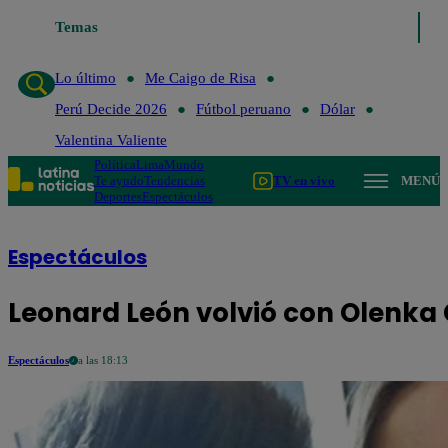
Temas
Lo último
Me Caigo de Risa
Perú
Lo último
Me Caigo de Risa
Perú Decide 2026
Fútbol peruano
Dólar
Valentina Valiente
Política
Lima
Mundo
Te ayudo
Tendencias
TV en vivo
MENÚ
Deportes
Espectáculos
Espectáculos
Leonard León volvió con Olenka
Espectáculos
a las 18:13