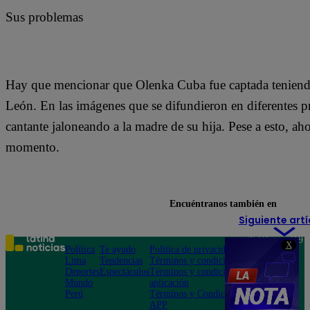
Sus problemas
Hay que mencionar que Olenka Cuba fue captada teniendo 
León. En las imágenes que se difundieron en diferentes p
cantante jaloneando a la madre de su hija. Pese a esto, 
momento.
Encuéntranos también en
Siguiente artí
Teléfono: 219
X
Política
Te ayudo
Política de privacidad
1000
Lima
Tendencias
Términos y condiciones
Av. San
Deportes
Espectáculos
Términos y condiciones
Felipe 968
Mundo
aplicación
Jesús María
Perú
Términos y Condiciones
APP