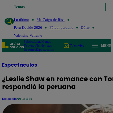
Lo último
Temas
Me Caigo de Risa
Perú Decide 2026
Fútbol perua
Lo último
Me Caigo de Risa
Perú Decide 2026
Fútbol peruano
Dólar
Valentina Valiente
Política
Lima
Mundo
Te ayudo
Tendencias
TV en vivo
MENÚ
Deportes
Espectáculos
Espectáculos
¿Leslie Shaw en romance con T
respondió la peruana
Espectáculos
a las 11:51