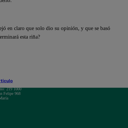
derlo.
dejó en claro que solo dio su opinión, y que se basó
terminará esta riña?
rtículo
ono: 219 1000
n Felipe 968
María