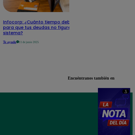
Infocorp: ¿Cuánto tiempo debe pasar
para que tus deudas no figuren en su
sistema?
Te ayudo
11 de junio 2025
Encuéntranos también en
X