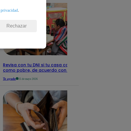
.
 privacidad
Rechazar
Revisa con tu DNI si tu casa califica
como pobre, de acuerdo con el Sisfoh
Te ayudo
25 de mayo 2026