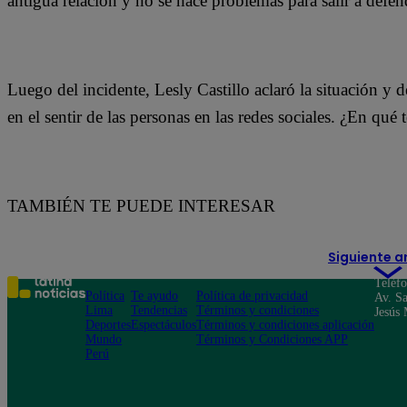
antigua relación y no se hace problemas para salir a defen
Luego del incidente, Lesly Castillo aclaró la situación y 
en el sentir de las personas en las redes sociales. ¿En qué 
TAMBIÉN TE PUEDE INTERESAR
Siguiente a
Teléf
Política
Te ayudo
Política de privacidad
Av. Sa
Lima
Tendencias
Términos y condiciones
Jesús 
Deportes
Espectáculos
Términos y condiciones aplicación
Mundo
Términos y Condiciones APP
Perú