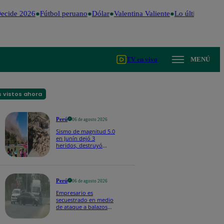
ecide 2026
Fútbol peruano
Dólar
Valentina Valiente
Lo último
Me Ca
TV en vivo
MENÚ
 vistos ahora
Perú
06 de agosto 2026
Sismo de magnitud 5.0
en Junín dejó 3
heridos, destruyó
hogares y propició
desprendimientos
Perú
06 de agosto 2026
Empresario es
secuestrado en medio
de ataque a balazos
en Piura | VIDEO