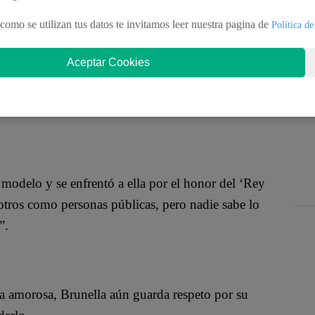
u ex pareja Renzo Costa luego que Lesly Castillo lo
áculos.
como se utilizan tus datos te invitamos leer nuestra pagina de
Política de
Aceptar Cookies
 o algún restaurante está junto a una chibola y
 modelo y se enfrentó a ella por el honor del ‘Rey
otros como personas públicas, pero nadie sabe lo
”.
da amorosa, Brunella aún guarda respeto por su