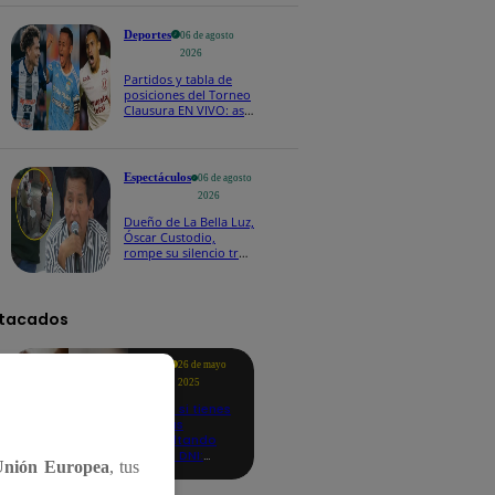
Deportes
06 de agosto
2026
Partidos y tabla de
posiciones del Torneo
Clausura EN VIVO: así
van los equipos en la
fecha 4
Espectáculos
06 de agosto
2026
Dueño de La Bella Luz,
Óscar Custodio,
rompe su silencio tras
denuncia de acoso de
Naldy Saldaña
tacados
Te
26 de mayo
ayudo
2025
Revisa si tienes
deudas
consultando
con tu DNI:
Unión Europea
, tus
aquí los
detalles