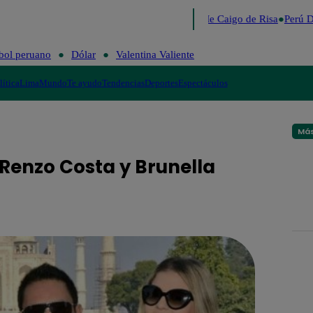
Lo último
Me Caigo de Risa
Perú D
bol peruano
Dólar
Valentina Valiente
lítica
Lima
Mundo
Te ayudo
Tendencias
Deportes
Espectáculos
Más
 Renzo Costa y Brunella