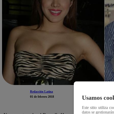
Redacción Latina
Usamos cook
01 de febrero 2018
Este sitio utiliza c
datos se gestionará