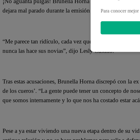
¡No aguanta pulgas! Brunella Horna salió en defensa de s
dejara mal parado durante la emisión del programa Espect
Para conocer mejor 
“Me parece tan ridículo, cada vez que lo veo en una fiesta
nunca las hace sus novias”, dijo Lesly Castillo.
Tras estas acusaciones, Brunella Horna discrepó con la ex
de los cueros’. “La gente puede tener un concepto de nos
que somos internamente y lo que nos ha costado estar acá
Pese a ya estar viviendo una nueva etapa dentro de su vi