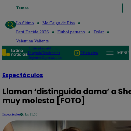
Lo último
Temas
Me Caigo de Risa
Perú Decide 2026
Fútbol peruano
Dóla
Lo último
Me Caigo de Risa
Perú Decide 2026
Fútbol peruano
Dólar
Valentina Valiente
Política
Lima
Mundo
Te ayudo
Tendencias
TV en vivo
MENÚ
Deportes
Espectáculos
Espectáculos
Llaman ‘distinguida dama’ a She
muy molesta [FOTO]
Espectáculos
a las 11:50