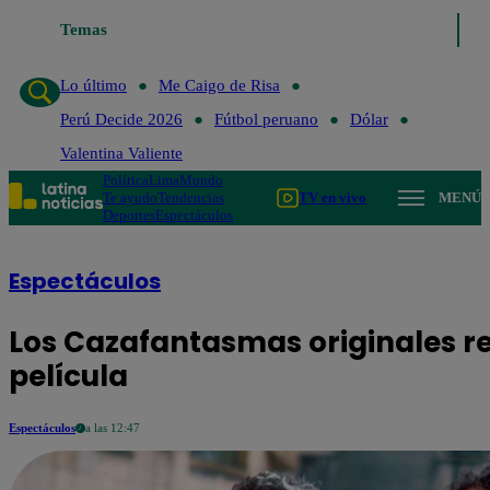
Temas
Lo último
Me Caigo de Risa
Perú 
Lo último
Me Caigo de Risa
Perú Decide 2026
Fútbol peruano
Dólar
Valentina Valiente
Política
Lima
Mundo
Te ayudo
Tendencias
TV en vivo
MENÚ
Deportes
Espectáculos
Espectáculos
Los Cazafantasmas originales r
película
Espectáculos
a las 12:47