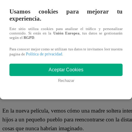
16 de noviembre 2021
Usamos cookies para mejorar tu
experiencia.
NUEVA YORK, 16 nov (Reuters) – La nueva película de “
Este sitio utiliza cookies para analizar el tráfico y personalizar
tanto dentro como fuera de la pantalla, ya que el guionist
contenido. Si estás en la
Unión Europea
, tus datos se gestionarán
según el
RGPD
.
cinematográfica de su padre a una nueva generación.
Para conocer mejor como se utilizan tus datos te invitamos leer nuestra
Política de privacidad
Jason dijo que había tenido los personajes de “Ghostbuste
pagina de
.
tiempo y cuando llegó con la idea a su padre, Ivan Reitman
Aceptar Cookies
mayor de los Reitman lloró.
Rechazar
“Un día supe cuál era el final de la película y es entonce
el estreno de la película en Nueva York el lunes por la n
En la nueva película, vemos cómo una madre soltera inter
hijos a un pequeño pueblo para reencontrarse con la dist
cosas que nunca habrían imaginado.